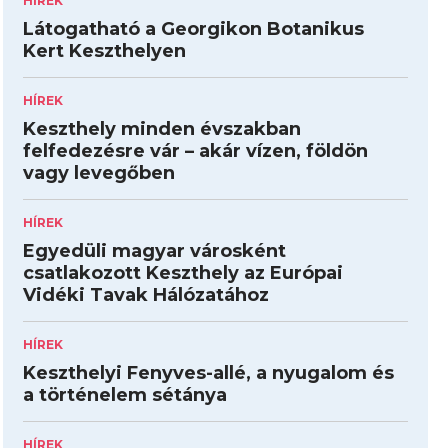
HÍREK
Látogatható a Georgikon Botanikus
Kert Keszthelyen
HÍREK
Keszthely minden évszakban
felfedezésre vár – akár vízen, földön
vagy levegőben
HÍREK
Egyedüli magyar városként
csatlakozott Keszthely az Európai
Vidéki Tavak Hálózatához
HÍREK
Keszthelyi Fenyves-allé, a nyugalom és
a történelem sétánya
HÍREK