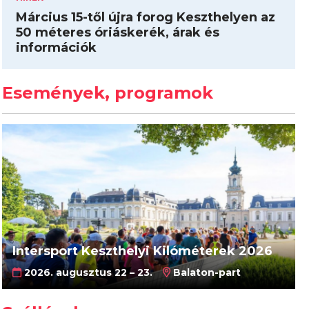
Március 15-től újra forog Keszthelyen az
50 méteres óriáskerék, árak és
információk
Események, programok
Intersport Keszthelyi Kilóméterek 2026
2026. augusztus 22 – 23.
Balaton-part