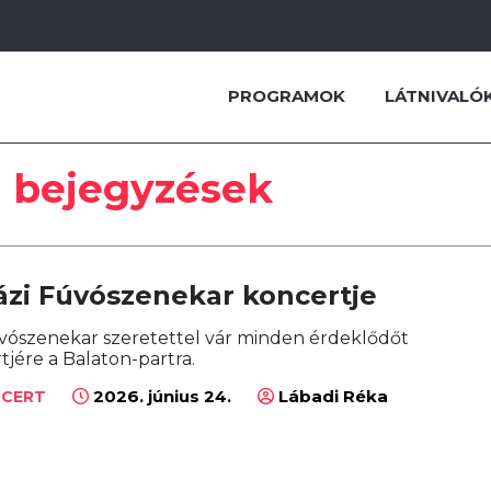
PROGRAMOK
LÁTNIVALÓ
ű bejegyzések
ázi Fúvószenekar koncertje
vószenekar szeretettel vár minden érdeklődőt
tjére a Balaton-partra.
2026. június 24.
Lábadi Réka
NCERT