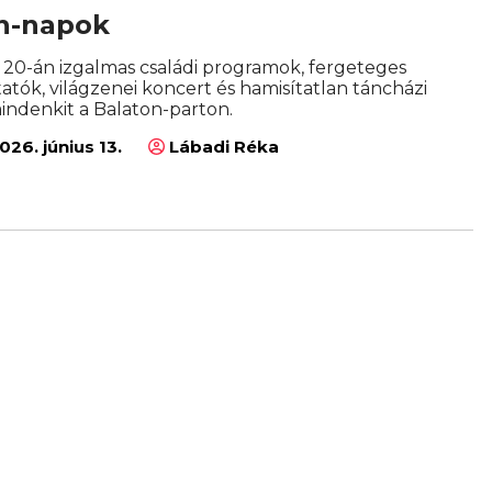
án-napok
s 20-án izgalmas családi programok, fergeteges
ók, világzenei koncert és hamisítatlan táncházi
indenkit a Balaton-parton.
026. június 13.
Lábadi Réka