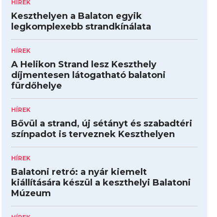
HÍREK
Keszthelyen a Balaton egyik
legkomplexebb strandkínálata
HÍREK
A Helikon Strand lesz Keszthely
díjmentesen látogatható balatoni
fürdőhelye
HÍREK
Bővül a strand, új sétányt és szabadtéri
színpadot is terveznek Keszthelyen
HÍREK
Balatoni retró: a nyár kiemelt
kiállítására készül a keszthelyi Balatoni
Múzeum