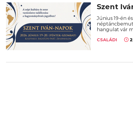
Szent Iv
Június 19-én é
néptáncbemutat
hangulat vár m
2
CSALÁDI