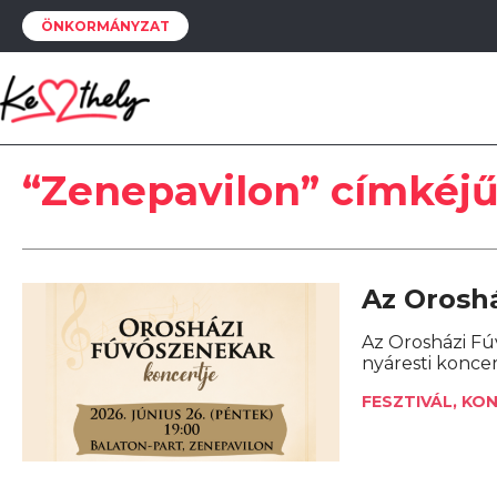
ÖNKORMÁNYZAT
“Zenepavilon” címkéj
Az Orosh
Az Orosházi Fú
nyáresti koncer
FESZTIVÁL, KO