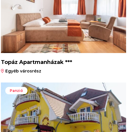
Topáz Apartmanházak ***
Egyéb városrész
Panzió