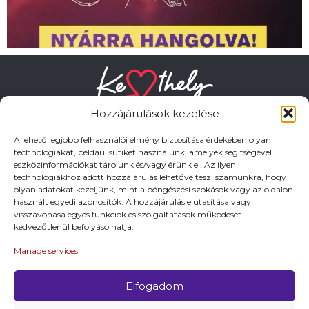
Hozzájárulások kezelése
A lehető legjobb felhasználói élmény biztosítása érdekében olyan
technológiákat, például sütiket használunk, amelyek segítségével
eszközinformációkat tárolunk és/vagy érünk el. Az ilyen
HASZNOS LINKEK
technológiákhoz adott hozzájárulás lehetővé teszi számunkra, hogy
olyan adatokat kezeljünk, mint a böngészési szokások vagy az oldalon
használt egyedi azonosítók. A hozzájárulás elutasítása vagy
Adatkezelési tájékoztató
visszavonása egyes funkciók és szolgáltatások működését
kedvezőtlenül befolyásolhatja.
Impresszum
Manage services
Elfogadom
© 2026 Minden jog fentartva.