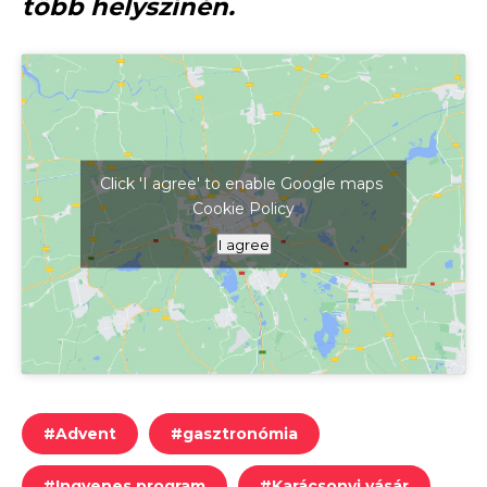
több helyszínén.
Click 'I agree' to enable Google maps
Cookie Policy
Kattints ide a térkép megjelenítéséhez
I agree
#
Advent
#
gasztronómia
#
Ingyenes program
#
Karácsonyi vásár