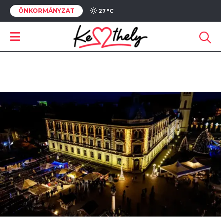
ÖNKORMÁNYZAT
27 °
C