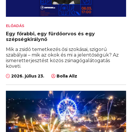
ELŐADÁS
Egy főrabbi, egy fürdőorvos és egy
szépségkirálynő
Mik a zsidó temetkezés ősi szokásai, szigorú
szabályai – mik az okok és mi a jelentőségük? Az
ismeretterjesztést közös zsinagógalátogatás
követi.
2026. július 23.
Bolla Aliz