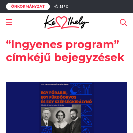
ÖNKORMÁNYZAT
35 °
C
“Ingyenes program”
címkéjű bejegyzések