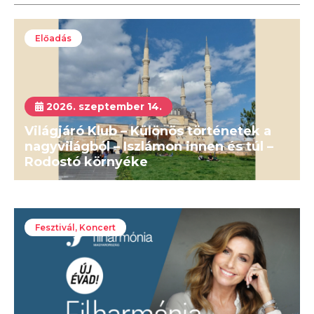
Előadás
2026. szeptember 14.
Világjáró Klub – Különös történetek a
nagyvilágból – Iszlámon innen és túl –
Rodostó környéke
Fesztivál, Koncert