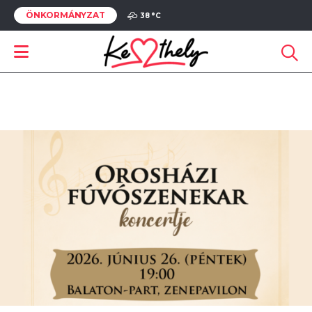
ÖNKORMÁNYZAT
38 °
C