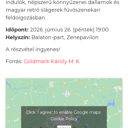
indulók, népszerű könnyűzenei dallamok és
magyar retró slágerek fúvószenekari
feldolgozásban.
Időpont:
2026. júmius 26. (péntek) 19:00
Helyszín:
Balaton-part, Zenepavilon
A részvétel ingyenes!
Forrás:
Goldmark Károly M. K.
Click 'I agree' to enable Google maps
Cookie Policy
Kattints ide a térkép megjelenítéséhez