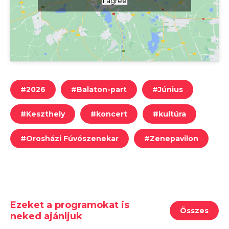
I agree
#
2026
#
Balaton-part
#
Június
#
Keszthely
#
koncert
#
kultúra
#
Orosházi Fúvószenekar
#
Zenepavilon
Ezeket a programokat is
Összes
neked ajánljuk