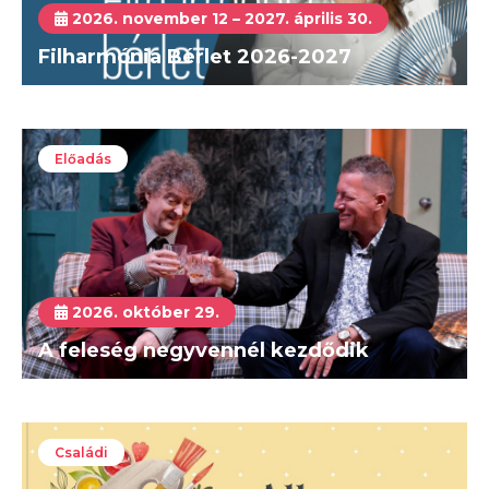
2026. november 12 – 2027. április 30.
Filharmónia Bérlet 2026-2027
Előadás
2026. október 29.
A feleség negyvennél kezdődik
Családi