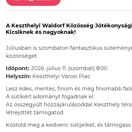
A Keszthelyi Waldorf Közösség Jótékonysági S
Kicsiknek és nagyoknak!
Júliusban is szombaton fantasztikus süteménye
közönséget.
Időpont:
2026. július 11. (szombat) 8:00
Helyszín:
Keszthelyi Városi Piac
Lesz édes, mentes, finom és még finomabb fala
A sütikért adományt fogadnak el.
Az összegyűlt hozzájárulásoddal Keszthely tér
létrejöttét támogatod.
Kóstold meg a kedvenc sütijeiket, és támogass 