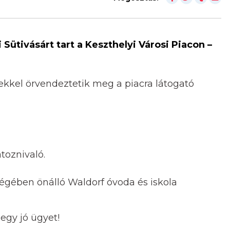
ütivásárt tart a Keszthelyi Városi Piacon –
kkel örvendeztetik meg a piacra látogató
toznivaló.
ségében önálló Waldorf óvoda és iskola
egy jó ügyet!