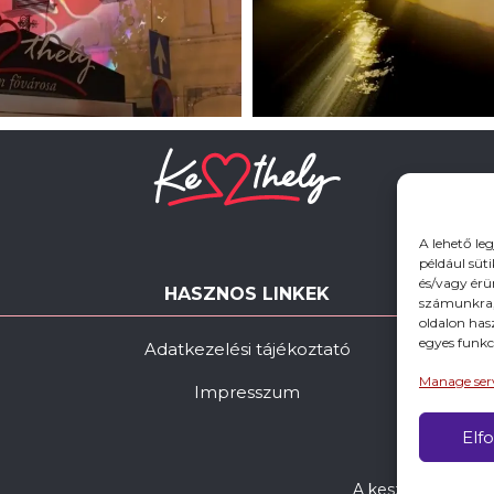
A lehető le
például süt
és/vagy érü
HASZNOS LINKEK
számunkra, 
oldalon has
egyes funkc
Adatkezelési tájékoztató
Manage ser
Impresszum
Elf
A keszthely.hu