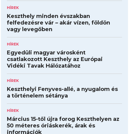
HÍREK
Keszthely minden évszakban
felfedezésre vár – akár vízen, földön
vagy levegőben
HÍREK
Egyedüli magyar városként
csatlakozott Keszthely az Európai
Vidéki Tavak Hálózatához
HÍREK
Keszthelyi Fenyves-allé, a nyugalom és
a történelem sétánya
HÍREK
Március 15-től újra forog Keszthelyen az
50 méteres óriáskerék, árak és
információk