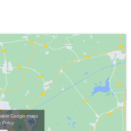
kép megjelenítéséhez
 enable Google maps
 Policy