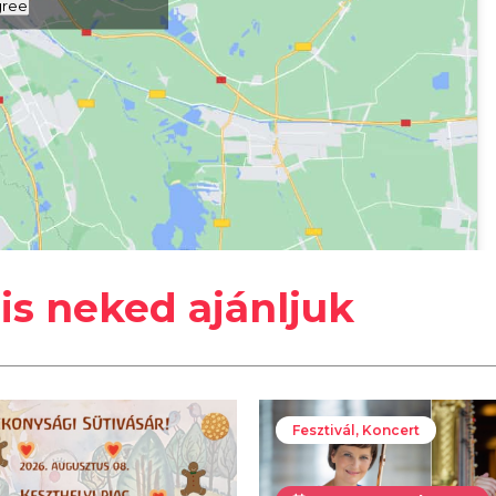
gree
#
Keszthelyi Városi Piac
is neked ajánljuk
Fesztivál, Koncert