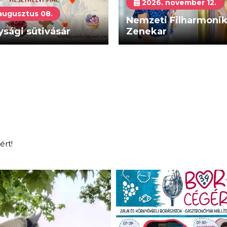
2026. november 12.
augusztus 08.
Nemzeti Filharmoni
sági sütivásár
Zenekar
ért!