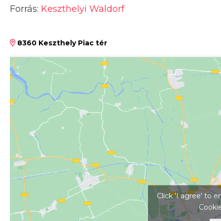
Forrás:
Keszthelyi Waldorf
8360 Keszthely Piac tér
Kattints ide a tér
Click 'I agree' to
Cookie