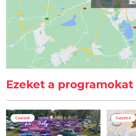
I a
#
2026
#
jótékonyság
#
Keszthely
Ezeket a programokat 
Családi
Gasztró