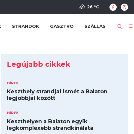
26 °
C
K
STRANDOK
GASZTRO
SZÁLLÁS
Legújabb cikkek
HÍREK
Keszthely strandjai ismét a Balaton
legjobbjai között
HÍREK
Keszthelyen a Balaton egyik
legkomplexebb strandkínálata