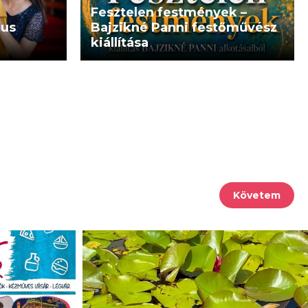
Fesztelen festmények –
kus
Bajzikné Panni festőművész
kiállítása
Követem