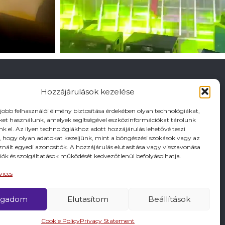
Hozzájárulások kezelése
gjobb felhasználói élmény biztosítása érdekében olyan technológiákat,
iket használunk, amelyek segítségével eszközinformációkat tárolunk
nk el. Az ilyen technológiákhoz adott hozzájárulás lehetővé teszi
hogy olyan adatokat kezeljünk, mint a böngészési szokások vagy az
znált egyedi azonosítók. A hozzájárulás elutasítása vagy visszavonása
iók és szolgáltatások működését kedvezőtlenül befolyásolhatja.
vices
ogadom
Elutasítom
Beállítások
Cookie Policy
Privacy Statement
 KIADÓJA KESZTHELY VÁROS ÖNKORMÁNYZATA