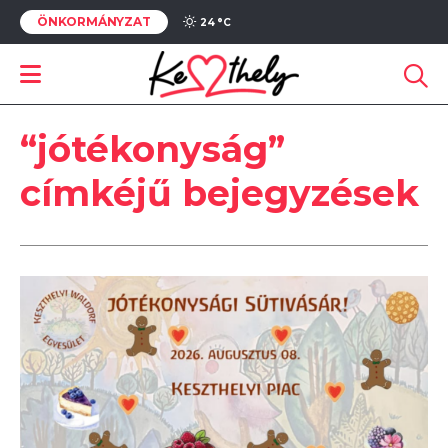
ÖNKORMÁNYZAT
24 °
C
“jótékonyság”
címkéjű bejegyzések