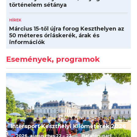
történelem sétánya
HÍREK
Március 15-től újra forog Keszthelyen az
50 méteres óriáskerék, árak és
információk
Események, programok
Intersport Keszthelyi Kilóméterek 2026
2026. augusztus 22 – 23.
Balaton-part