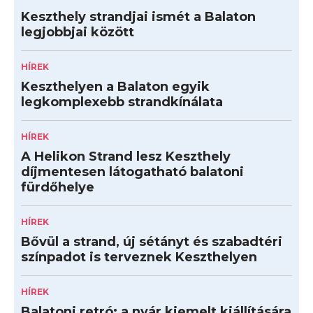
Keszthely strandjai ismét a Balaton
legjobbjai között
HÍREK
Keszthelyen a Balaton egyik
legkomplexebb strandkínálata
HÍREK
A Helikon Strand lesz Keszthely
díjmentesen látogatható balatoni
fürdőhelye
HÍREK
Bővül a strand, új sétányt és szabadtéri
színpadot is terveznek Keszthelyen
HÍREK
Balatoni retró: a nyár kiemelt kiállítására