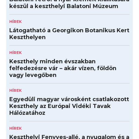
készül a keszthelyi Balatoni Múzeum
HÍREK
Látogatható a Georgikon Botanikus Kert
Keszthelyen
HÍREK
Keszthely minden évszakban
felfedezésre vár – akár vízen, földön
vagy levegőben
HÍREK
Egyedüli magyar városként csatlakozott
Keszthely az Európai Vidéki Tavak
Hálózatához
HÍREK
Keszthelyi Fenyves-allé, a nyugalom és a