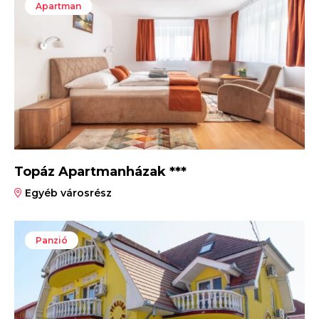
Apartman
Topáz Apartmanházak ***
Egyéb városrész
Panzió