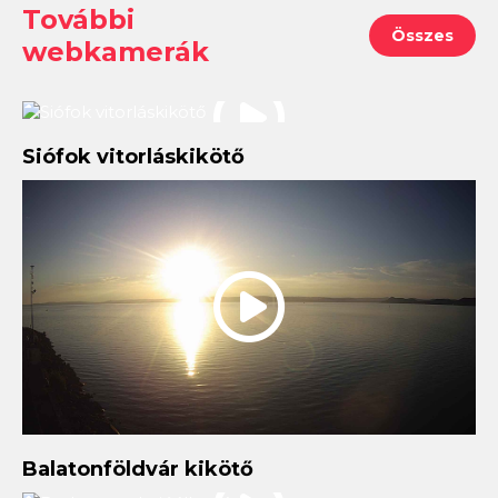
További
Összes
webkamerák
Siófok vitorláskikötő
Balatonföldvár kikötő