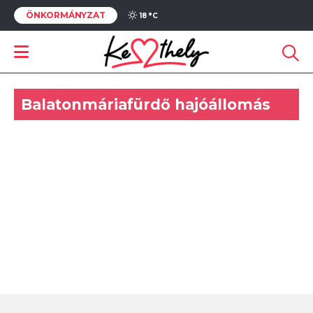
ÖNKORMÁNYZAT
18 °
C
Balatonmáriafürdő hajóállomás