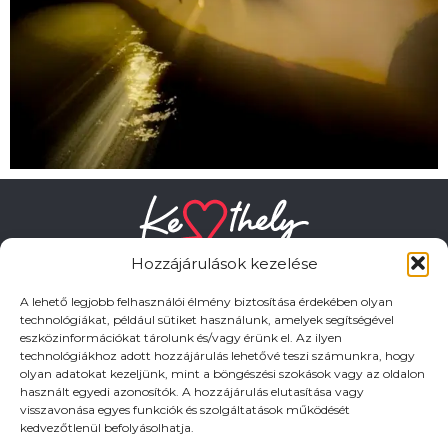
Hozzájárulások kezelése
A lehető legjobb felhasználói élmény biztosítása érdekében olyan
technológiákat, például sütiket használunk, amelyek segítségével
eszközinformációkat tárolunk és/vagy érünk el. Az ilyen
HASZNOS LINKEK
technológiákhoz adott hozzájárulás lehetővé teszi számunkra, hogy
olyan adatokat kezeljünk, mint a böngészési szokások vagy az oldalon
használt egyedi azonosítók. A hozzájárulás elutasítása vagy
Adatkezelési tájékoztató
visszavonása egyes funkciók és szolgáltatások működését
kedvezőtlenül befolyásolhatja.
Impresszum