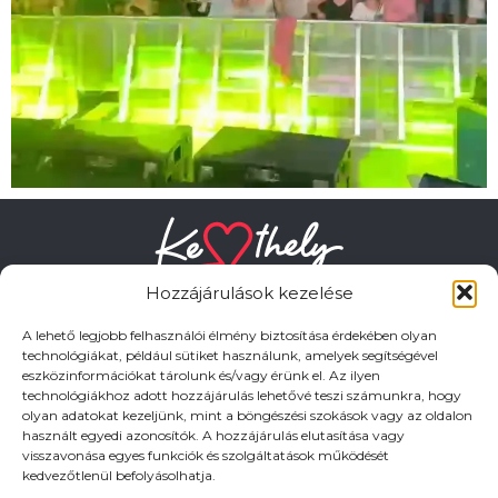
Hozzájárulások kezelése
A lehető legjobb felhasználói élmény biztosítása érdekében olyan
technológiákat, például sütiket használunk, amelyek segítségével
eszközinformációkat tárolunk és/vagy érünk el. Az ilyen
HASZNOS LINKEK
technológiákhoz adott hozzájárulás lehetővé teszi számunkra, hogy
olyan adatokat kezeljünk, mint a böngészési szokások vagy az oldalon
használt egyedi azonosítók. A hozzájárulás elutasítása vagy
Adatkezelési tájékoztató
visszavonása egyes funkciók és szolgáltatások működését
kedvezőtlenül befolyásolhatja.
Impresszum