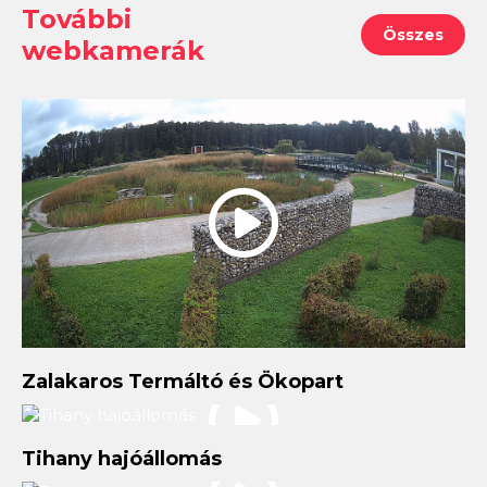
További
Összes
webkamerák
Zalakaros Termáltó és Ökopart
Tihany hajóállomás