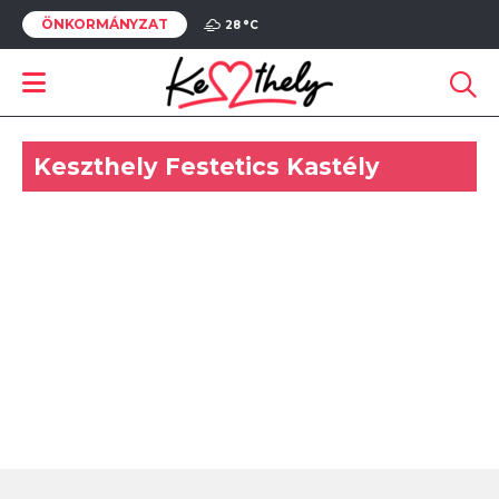
ÖNKORMÁNYZAT
28 °
C
Keszthely Festetics Kastély