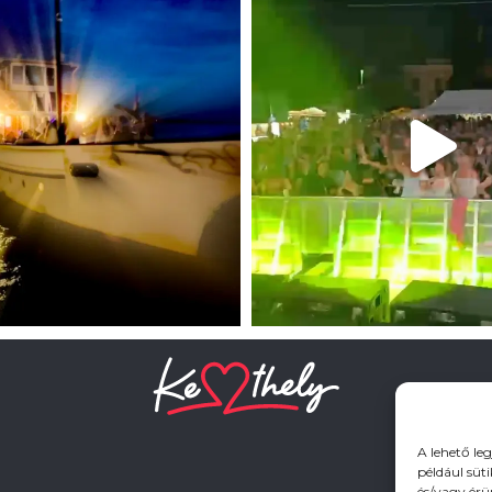
A lehető le
például süt
és/vagy érü