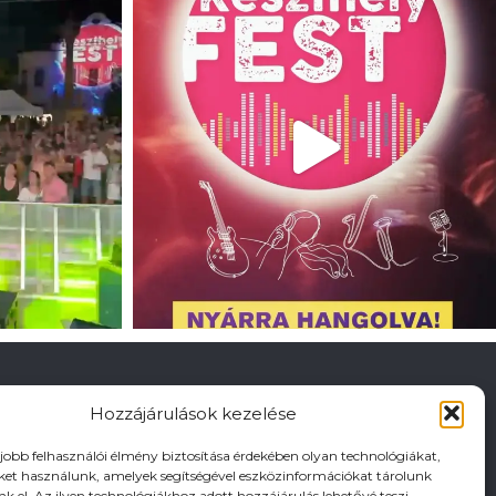
Hozzájárulások kezelése
gjobb felhasználói élmény biztosítása érdekében olyan technológiákat,
iket használunk, amelyek segítségével eszközinformációkat tárolunk
nk el. Az ilyen technológiákhoz adott hozzájárulás lehetővé teszi