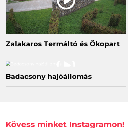
Zalakaros Termáltó és Ökopart
Badacsony hajóállomás
Kövess minket Instagramon!