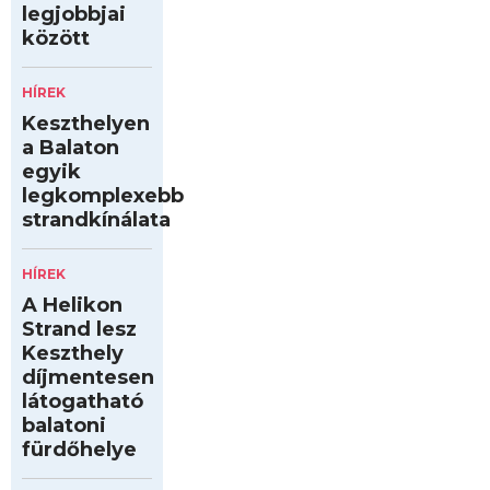
legjobbjai
között
HÍREK
Keszthelyen
a Balaton
egyik
legkomplexebb
strandkínálata
HÍREK
A Helikon
Strand lesz
Keszthely
díjmentesen
látogatható
balatoni
fürdőhelye