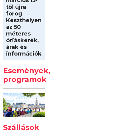
Március 15-
től újra
forog
Keszthelyen
az 50
méteres
óriáskerék,
árak és
információk
Intersport
Keszthelyi
Események,
Kilóméterek
2026
programok
2026.
augusztus 22
– 23.
Balaton-part
Szállások