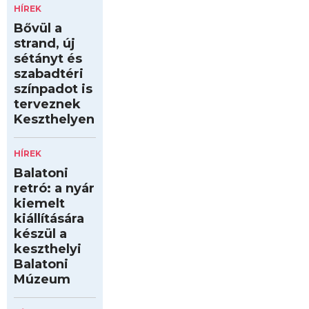
HÍREK
Bővül a
strand, új
sétányt és
szabadtéri
színpadot is
terveznek
Keszthelyen
HÍREK
Balatoni
retró: a nyár
kiemelt
kiállítására
készül a
keszthelyi
Balatoni
Múzeum