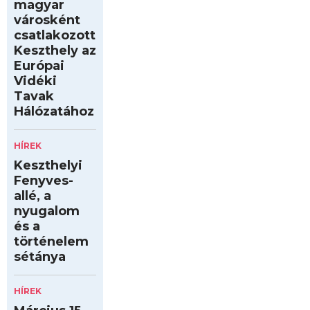
magyar
városként
csatlakozott
Keszthely az
Európai
Vidéki
Tavak
Hálózatához
HÍREK
Keszthelyi
Fenyves-
allé, a
nyugalom
és a
történelem
sétánya
HÍREK