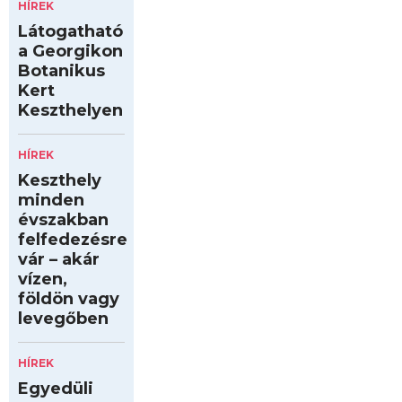
HÍREK
Látogatható
a Georgikon
Botanikus
Kert
Keszthelyen
HÍREK
Keszthely
minden
évszakban
felfedezésre
vár – akár
vízen,
földön vagy
levegőben
HÍREK
Egyedüli