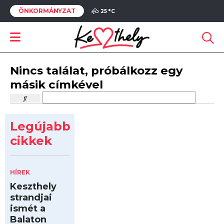
ÖNKORMÁNYZAT
25 °
C
Nincs találat, próbálkozz egy
másik címkével
Legújabb
cikkek
HÍREK
Keszthely
strandjai
ismét a
Balaton