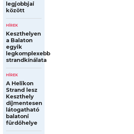
legjobbjai
között
HÍREK
Keszthelyen
a Balaton
egyik
legkomplexebb
strandkínálata
HÍREK
A Helikon
Strand lesz
Keszthely
díjmentesen
látogatható
balatoni
fürdőhelye