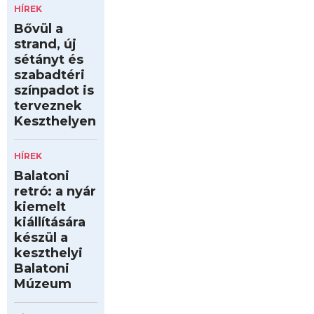
HÍREK
Bővül a
strand, új
sétányt és
szabadtéri
színpadot is
terveznek
Keszthelyen
HÍREK
Balatoni
retró: a nyár
kiemelt
kiállítására
készül a
keszthelyi
Balatoni
Múzeum