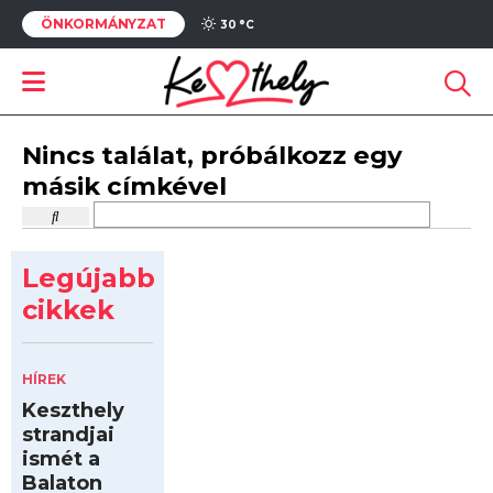
ÖNKORMÁNYZAT
30 °
C
Nincs találat, próbálkozz egy
másik címkével
Legújabb
cikkek
HÍREK
Keszthely
strandjai
ismét a
Balaton