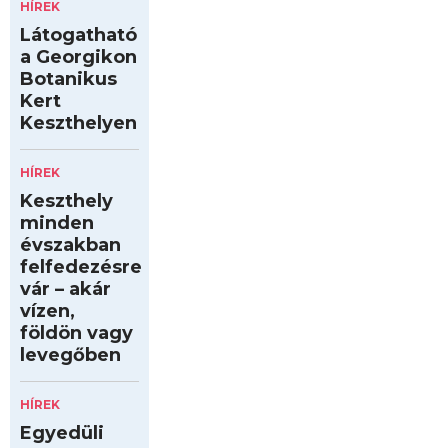
HÍREK
Látogatható
a Georgikon
Botanikus
Kert
Keszthelyen
HÍREK
Keszthely
minden
évszakban
felfedezésre
vár – akár
vízen,
földön vagy
levegőben
HÍREK
Egyedüli