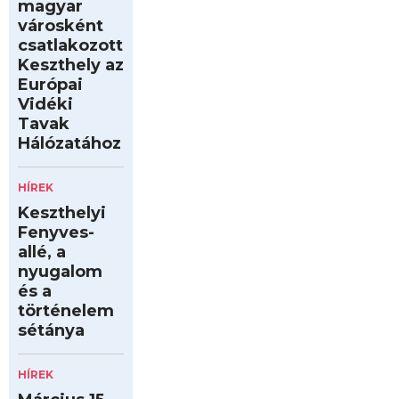
magyar
városként
csatlakozott
Keszthely az
Európai
Vidéki
Tavak
Hálózatához
HÍREK
Keszthelyi
Fenyves-
allé, a
nyugalom
és a
történelem
sétánya
HÍREK