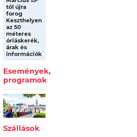
Március 15-
től újra
forog
Keszthelyen
az 50
méteres
óriáskerék,
árak és
információk
Intersport
Keszthelyi
Események,
Kilóméterek
2026
programok
2026.
augusztus 22
– 23.
Balaton-part
Szállások