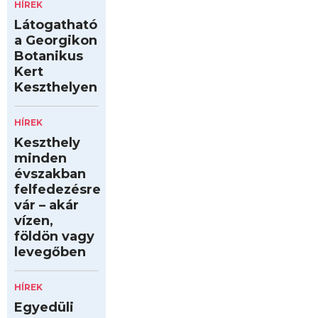
HÍREK
Látogatható
a Georgikon
Botanikus
Kert
Keszthelyen
HÍREK
Keszthely
minden
évszakban
felfedezésre
vár – akár
vízen,
földön vagy
levegőben
HÍREK
Egyedüli