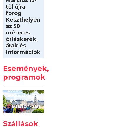
Március 15-
től újra
forog
Keszthelyen
az 50
méteres
óriáskerék,
árak és
információk
Intersport
Keszthelyi
Események,
Kilóméterek
2026
programok
2026.
augusztus 22
– 23.
Balaton-part
Szállások