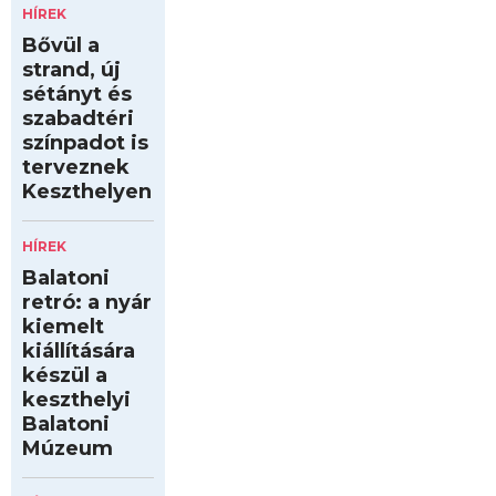
HÍREK
Bővül a
strand, új
sétányt és
szabadtéri
színpadot is
terveznek
Keszthelyen
HÍREK
Balatoni
retró: a nyár
kiemelt
kiállítására
készül a
keszthelyi
Balatoni
Múzeum