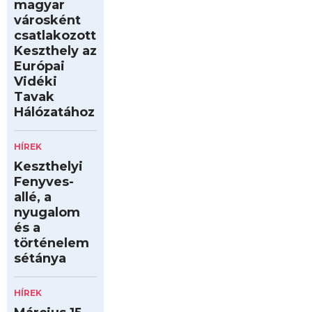
magyar
városként
csatlakozott
Keszthely az
Európai
Vidéki
Tavak
Hálózatához
HÍREK
Keszthelyi
Fenyves-
allé, a
nyugalom
és a
történelem
sétánya
HÍREK