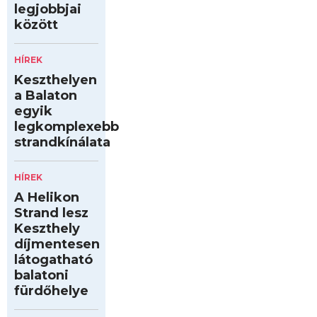
legjobbjai
között
HÍREK
Keszthelyen
a Balaton
egyik
legkomplexebb
strandkínálata
HÍREK
A Helikon
Strand lesz
Keszthely
díjmentesen
látogatható
balatoni
fürdőhelye