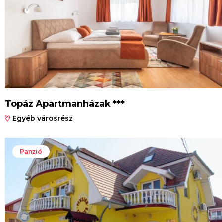
Topáz Apartmanházak ***
Egyéb városrész
Panzió