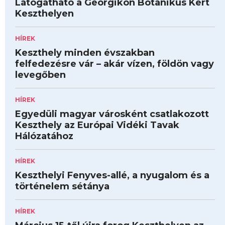
Látogatható a Georgikon Botanikus Kert
Keszthelyen
HÍREK
Keszthely minden évszakban
felfedezésre vár – akár vízen, földön vagy
levegőben
HÍREK
Egyedüli magyar városként csatlakozott
Keszthely az Európai Vidéki Tavak
Hálózatához
HÍREK
Keszthelyi Fenyves-allé, a nyugalom és a
történelem sétánya
HÍREK