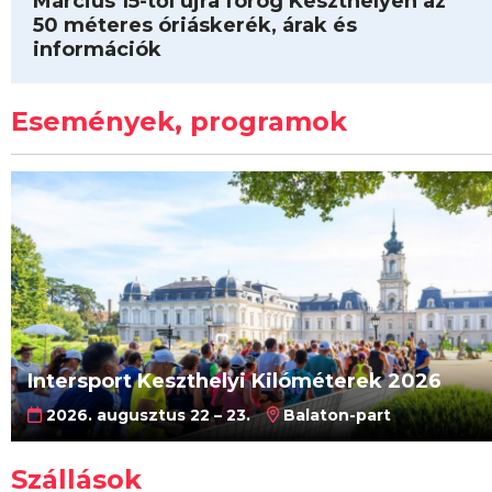
Március 15-től újra forog Keszthelyen az
50 méteres óriáskerék, árak és
információk
Események, programok
Intersport Keszthelyi Kilóméterek 2026
2026. augusztus 22 – 23.
Balaton-part
Szállások