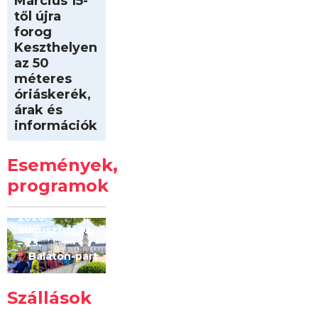
Március 15-
től újra
forog
Keszthelyen
az 50
méteres
óriáskerék,
árak és
információk
Intersport
Keszthelyi
Események,
Kilóméterek
2026
programok
2026.
augusztus 22
– 23.
Balaton-part
Szállások