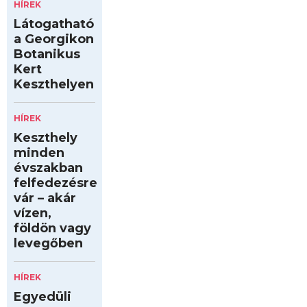
HÍREK
Látogatható
a Georgikon
Botanikus
Kert
Keszthelyen
HÍREK
Keszthely
minden
évszakban
felfedezésre
vár – akár
vízen,
földön vagy
levegőben
HÍREK
Egyedüli