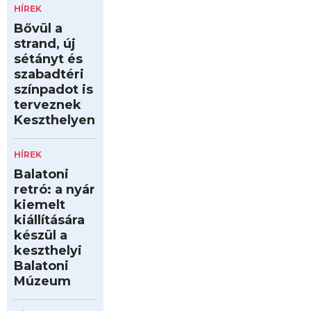
HÍREK
Bővül a
strand, új
sétányt és
szabadtéri
színpadot is
terveznek
Keszthelyen
HÍREK
Balatoni
retró: a nyár
kiemelt
kiállítására
készül a
keszthelyi
Balatoni
Múzeum