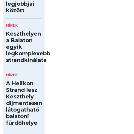
legjobbjai
között
HÍREK
Keszthelyen
a Balaton
egyik
legkomplexebb
strandkínálata
HÍREK
A Helikon
Strand lesz
Keszthely
díjmentesen
látogatható
balatoni
fürdőhelye