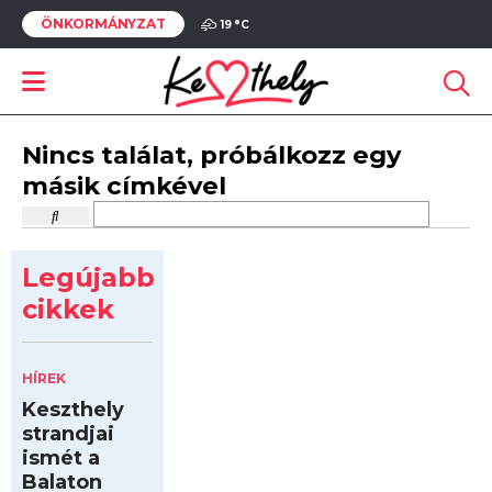
ÖNKORMÁNYZAT
19 °
C
Nincs találat, próbálkozz egy
másik címkével
Legújabb
cikkek
HÍREK
Keszthely
strandjai
ismét a
Balaton