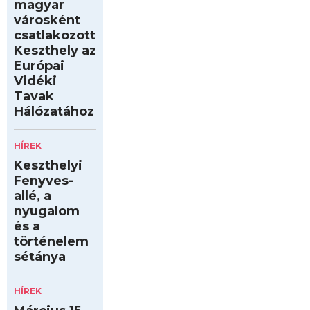
magyar
városként
csatlakozott
Keszthely az
Európai
Vidéki
Tavak
Hálózatához
HÍREK
Keszthelyi
Fenyves-
allé, a
nyugalom
és a
történelem
sétánya
HÍREK