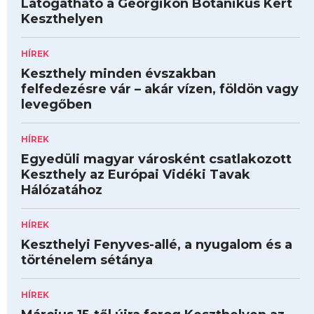
Látogatható a Georgikon Botanikus Kert
Keszthelyen
HÍREK
Keszthely minden évszakban
felfedezésre vár – akár vízen, földön vagy
levegőben
HÍREK
Egyedüli magyar városként csatlakozott
Keszthely az Európai Vidéki Tavak
Hálózatához
HÍREK
Keszthelyi Fenyves-allé, a nyugalom és a
történelem sétánya
HÍREK