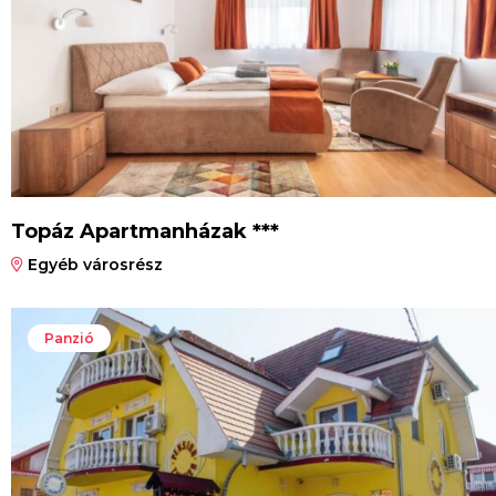
Topáz Apartmanházak ***
Egyéb városrész
Panzió