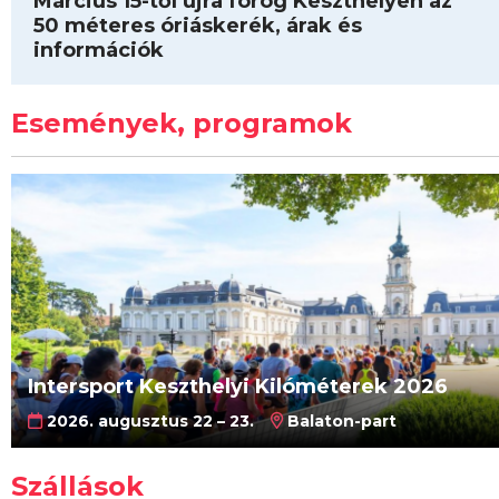
Március 15-től újra forog Keszthelyen az
50 méteres óriáskerék, árak és
információk
Események, programok
Intersport Keszthelyi Kilóméterek 2026
2026. augusztus 22 – 23.
Balaton-part
Szállások