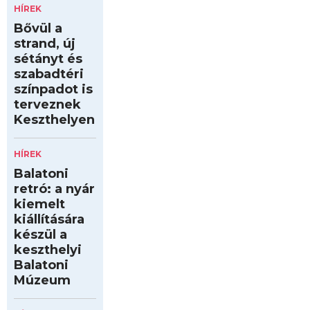
HÍREK
Bővül a
strand, új
sétányt és
szabadtéri
színpadot is
terveznek
Keszthelyen
HÍREK
Balatoni
retró: a nyár
kiemelt
kiállítására
készül a
keszthelyi
Balatoni
Múzeum