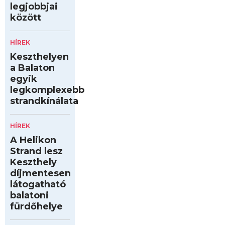
legjobbjai
között
HÍREK
Keszthelyen
a Balaton
egyik
legkomplexebb
strandkínálata
HÍREK
A Helikon
Strand lesz
Keszthely
díjmentesen
látogatható
balatoni
fürdőhelye