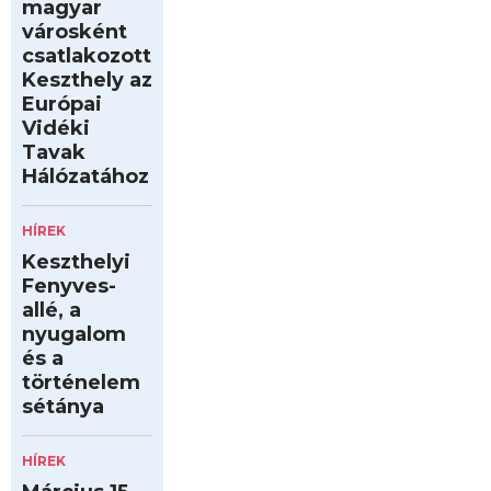
magyar
városként
csatlakozott
Keszthely az
Európai
Vidéki
Tavak
Hálózatához
HÍREK
Keszthelyi
Fenyves-
allé, a
nyugalom
és a
történelem
sétánya
HÍREK