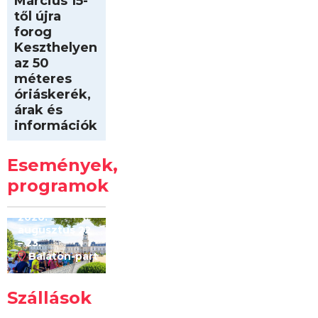
Március 15-
től újra
forog
Keszthelyen
az 50
méteres
óriáskerék,
árak és
információk
Intersport
Keszthelyi
Események,
Kilóméterek
2026
programok
2026.
augusztus 22
– 23.
Balaton-part
Szállások