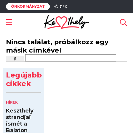
ÖNKORMÁNYZAT
21 °
C
Nincs találat, próbálkozz egy
másik címkével
Legújabb
cikkek
HÍREK
Keszthely
strandjai
ismét a
Balaton