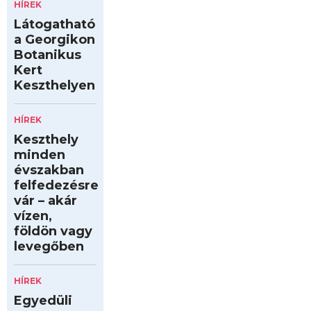
HÍREK
Látogatható
a Georgikon
Botanikus
Kert
Keszthelyen
HÍREK
Keszthely
minden
évszakban
felfedezésre
vár – akár
vízen,
földön vagy
levegőben
HÍREK
Egyedüli