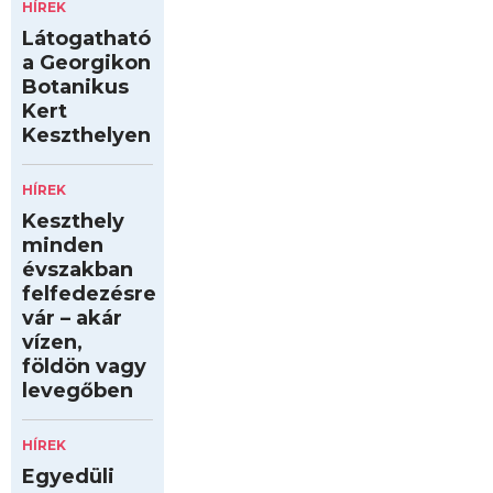
HÍREK
Látogatható
a Georgikon
Botanikus
Kert
Keszthelyen
HÍREK
Keszthely
minden
évszakban
felfedezésre
vár – akár
vízen,
földön vagy
levegőben
HÍREK
Egyedüli