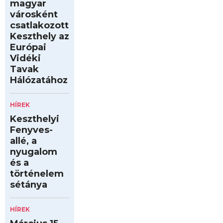
magyar
városként
csatlakozott
Keszthely az
Európai
Vidéki
Tavak
Hálózatához
HÍREK
Keszthelyi
Fenyves-
allé, a
nyugalom
és a
történelem
sétánya
HÍREK