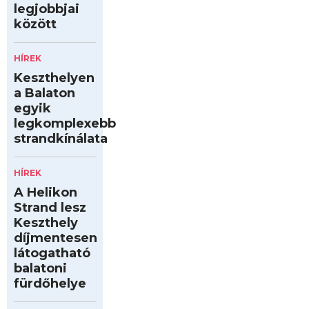
legjobbjai
között
HÍREK
Keszthelyen
a Balaton
egyik
legkomplexebb
strandkínálata
HÍREK
A Helikon
Strand lesz
Keszthely
díjmentesen
látogatható
balatoni
fürdőhelye