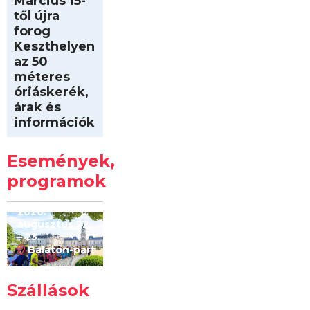
Március 15-
től újra
forog
Keszthelyen
az 50
méteres
óriáskerék,
árak és
információk
Intersport
Keszthelyi
Események,
Kilóméterek
2026
programok
2026.
augusztus 22
– 23.
Balaton-part
Szállások