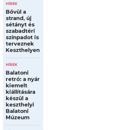
HÍREK
Bővül a
strand, új
sétányt és
szabadtéri
színpadot is
terveznek
Keszthelyen
HÍREK
Balatoni
retró: a nyár
kiemelt
kiállítására
készül a
keszthelyi
Balatoni
Múzeum