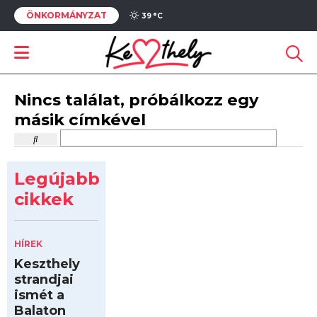
ÖNKORMÁNYZAT
39 °
C
Nincs találat, próbálkozz egy
másik címkével
Legújabb
cikkek
HÍREK
Keszthely
strandjai
ismét a
Balaton