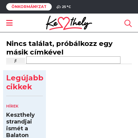
ÖNKORMÁNYZAT
25 °
C
Nincs találat, próbálkozz egy
másik címkével
Legújabb
cikkek
HÍREK
Keszthely
strandjai
ismét a
Balaton