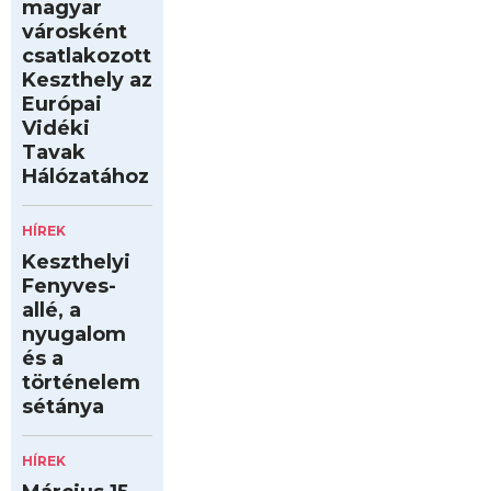
magyar
városként
csatlakozott
Keszthely az
Európai
Vidéki
Tavak
Hálózatához
HÍREK
Keszthelyi
Fenyves-
allé, a
nyugalom
és a
történelem
sétánya
HÍREK