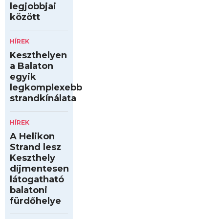
legjobbjai
között
HÍREK
Keszthelyen
a Balaton
egyik
legkomplexebb
strandkínálata
HÍREK
A Helikon
Strand lesz
Keszthely
díjmentesen
látogatható
balatoni
fürdőhelye