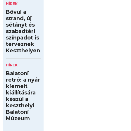
HÍREK
Bővül a
strand, új
sétányt és
szabadtéri
színpadot is
terveznek
Keszthelyen
HÍREK
Balatoni
retró: a nyár
kiemelt
kiállítására
készül a
keszthelyi
Balatoni
Múzeum