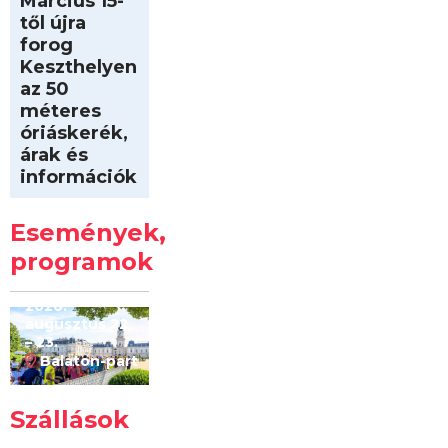
Március 15-
től újra
forog
Keszthelyen
az 50
méteres
óriáskerék,
árak és
információk
Intersport
Keszthelyi
Események,
Kilóméterek
2026
programok
2026.
augusztus 22
– 23.
Balaton-part
Szállások