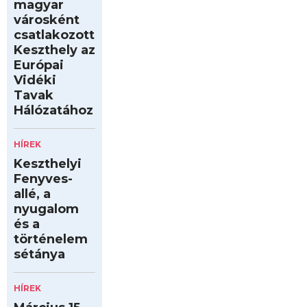
magyar
városként
csatlakozott
Keszthely az
Európai
Vidéki
Tavak
Hálózatához
HÍREK
Keszthelyi
Fenyves-
allé, a
nyugalom
és a
történelem
sétánya
HÍREK