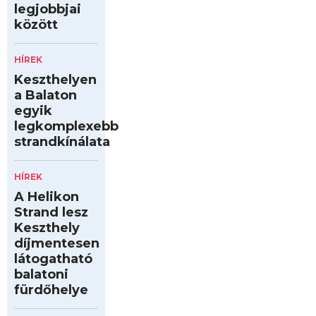
legjobbjai
között
HÍREK
Keszthelyen
a Balaton
egyik
legkomplexebb
strandkínálata
HÍREK
A Helikon
Strand lesz
Keszthely
díjmentesen
látogatható
balatoni
fürdőhelye