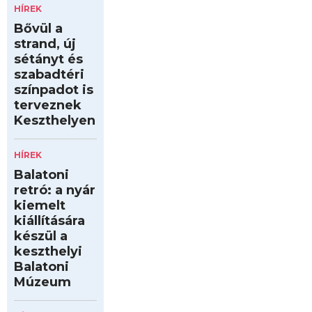
HÍREK
Bővül a
strand, új
sétányt és
szabadtéri
színpadot is
terveznek
Keszthelyen
HÍREK
Balatoni
retró: a nyár
kiemelt
kiállítására
készül a
keszthelyi
Balatoni
Múzeum