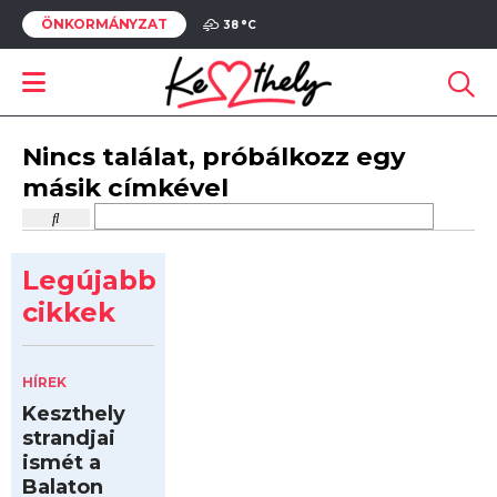
ÖNKORMÁNYZAT
38 °
C
Nincs találat, próbálkozz egy
másik címkével
Legújabb
cikkek
HÍREK
Keszthely
strandjai
ismét a
Balaton