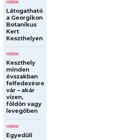
HÍREK
Látogatható
a Georgikon
Botanikus
Kert
Keszthelyen
HÍREK
Keszthely
minden
évszakban
felfedezésre
vár – akár
vízen,
földön vagy
levegőben
HÍREK
Egyedüli