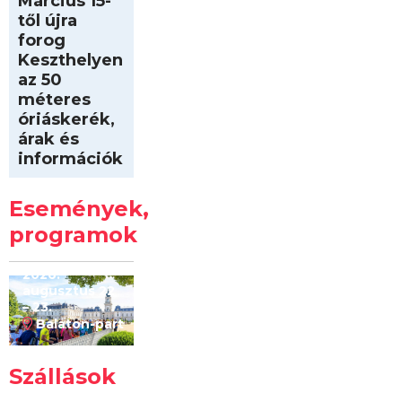
Március 15-
től újra
forog
Keszthelyen
az 50
méteres
óriáskerék,
árak és
információk
Intersport
Keszthelyi
Események,
Kilóméterek
2026
programok
2026.
augusztus 22
– 23.
Balaton-part
Szállások