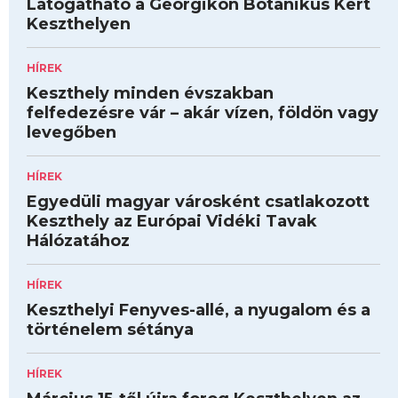
Látogatható a Georgikon Botanikus Kert
Keszthelyen
HÍREK
Keszthely minden évszakban
felfedezésre vár – akár vízen, földön vagy
levegőben
HÍREK
Egyedüli magyar városként csatlakozott
Keszthely az Európai Vidéki Tavak
Hálózatához
HÍREK
Keszthelyi Fenyves-allé, a nyugalom és a
történelem sétánya
HÍREK