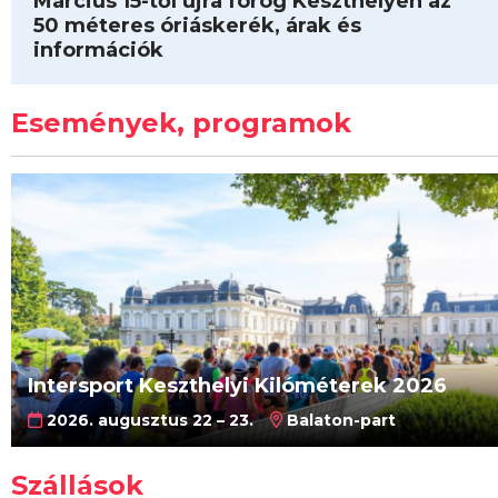
Március 15-től újra forog Keszthelyen az
50 méteres óriáskerék, árak és
információk
Események, programok
Intersport Keszthelyi Kilóméterek 2026
2026. augusztus 22 – 23.
Balaton-part
Szállások