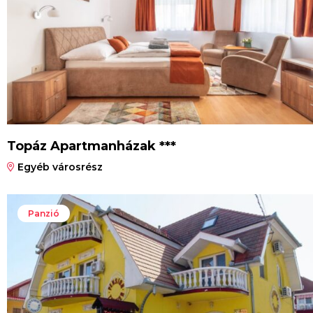
Topáz Apartmanházak ***
Egyéb városrész
Panzió