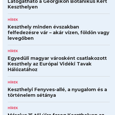
Látogatható a Georgikon Botanikus Kert
Keszthelyen
HÍREK
Keszthely minden évszakban
felfedezésre vár – akár vízen, földön vagy
levegőben
HÍREK
Egyedüli magyar városként csatlakozott
Keszthely az Európai Vidéki Tavak
Hálózatához
HÍREK
Keszthelyi Fenyves-allé, a nyugalom és a
történelem sétánya
HÍREK