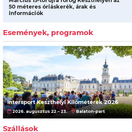
Március 15-től újra forog Keszthelyen az
50 méteres óriáskerék, árak és
információk
Események, programok
Intersport Keszthelyi Kilóméterek 2026
2026. augusztus 22 – 23.
Balaton-part
Szállások