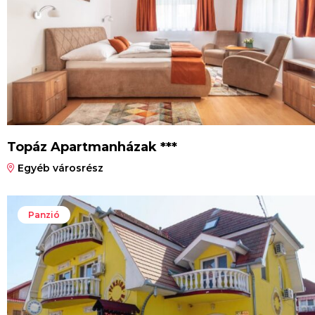
Topáz Apartmanházak ***
Egyéb városrész
Panzió