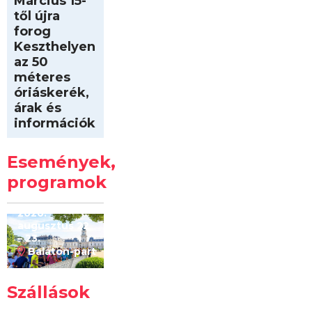
Március 15-
től újra
forog
Keszthelyen
az 50
méteres
óriáskerék,
árak és
információk
Intersport
Keszthelyi
Események,
Kilóméterek
2026
programok
2026.
augusztus 22
– 23.
Balaton-part
Szállások