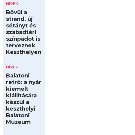
HÍREK
Bővül a
strand, új
sétányt és
szabadtéri
színpadot is
terveznek
Keszthelyen
HÍREK
Balatoni
retró: a nyár
kiemelt
kiállítására
készül a
keszthelyi
Balatoni
Múzeum