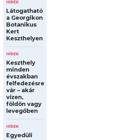
HÍREK
Látogatható
a Georgikon
Botanikus
Kert
Keszthelyen
HÍREK
Keszthely
minden
évszakban
felfedezésre
vár – akár
vízen,
földön vagy
levegőben
HÍREK
Egyedüli