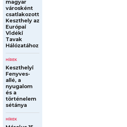
magyar
városként
csatlakozott
Keszthely az
Európai
Vidéki
Tavak
Hálózatához
HÍREK
Keszthelyi
Fenyves-
allé, a
nyugalom
és a
történelem
sétánya
HÍREK