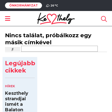
ÖNKORMÁNYZAT
26 °
C
Nincs találat, próbálkozz egy
másik címkével
Legújabb
cikkek
HÍREK
Keszthely
strandjai
ismét a
Balaton