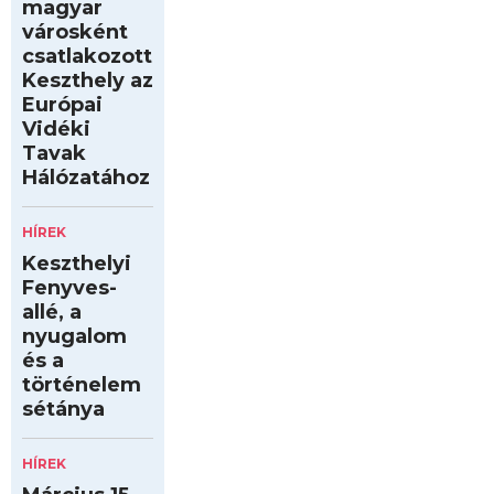
magyar
városként
csatlakozott
Keszthely az
Európai
Vidéki
Tavak
Hálózatához
HÍREK
Keszthelyi
Fenyves-
allé, a
nyugalom
és a
történelem
sétánya
HÍREK