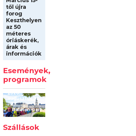
Március 15-
től újra
forog
Keszthelyen
az 50
méteres
óriáskerék,
árak és
információk
Intersport
Keszthelyi
Események,
Kilóméterek
2026
programok
2026.
augusztus 22
– 23.
Balaton-part
Szállások