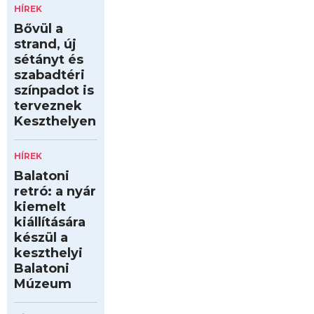
HÍREK
Bővül a
strand, új
sétányt és
szabadtéri
színpadot is
terveznek
Keszthelyen
HÍREK
Balatoni
retró: a nyár
kiemelt
kiállítására
készül a
keszthelyi
Balatoni
Múzeum