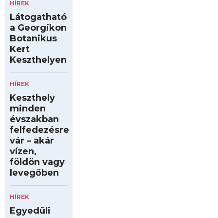
HÍREK
Látogatható
a Georgikon
Botanikus
Kert
Keszthelyen
HÍREK
Keszthely
minden
évszakban
felfedezésre
vár – akár
vízen,
földön vagy
levegőben
HÍREK
Egyedüli