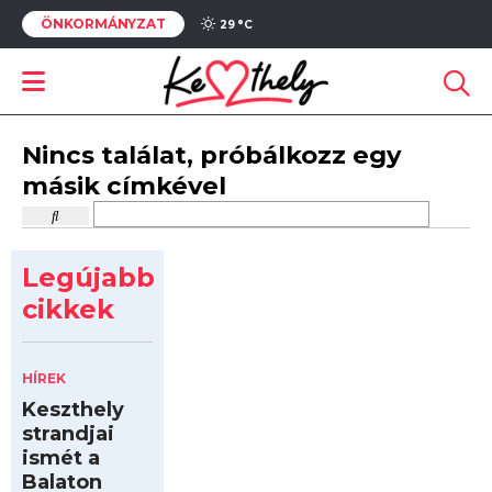
ÖNKORMÁNYZAT
29 °
C
Nincs találat, próbálkozz egy
másik címkével
Legújabb
cikkek
HÍREK
Keszthely
strandjai
ismét a
Balaton