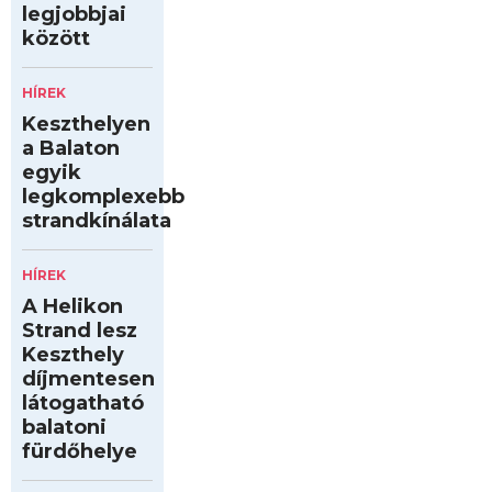
legjobbjai
között
HÍREK
Keszthelyen
a Balaton
egyik
legkomplexebb
strandkínálata
HÍREK
A Helikon
Strand lesz
Keszthely
díjmentesen
látogatható
balatoni
fürdőhelye