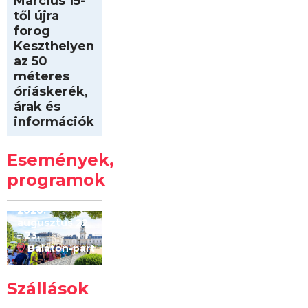
Március 15-
től újra
forog
Keszthelyen
az 50
méteres
óriáskerék,
árak és
információk
Intersport
Keszthelyi
Események,
Kilóméterek
2026
programok
2026.
augusztus 22
– 23.
Balaton-part
Szállások