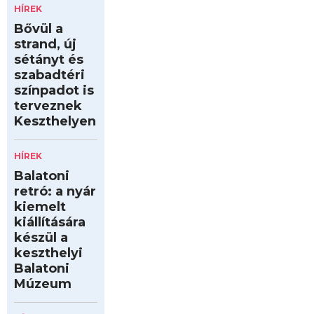
HÍREK
Bővül a
strand, új
sétányt és
szabadtéri
színpadot is
terveznek
Keszthelyen
HÍREK
Balatoni
retró: a nyár
kiemelt
kiállítására
készül a
keszthelyi
Balatoni
Múzeum