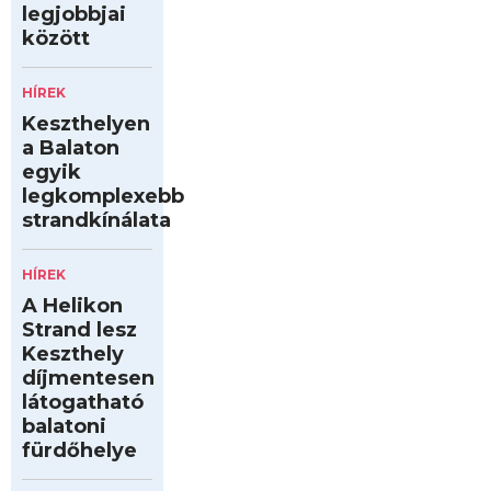
legjobbjai
között
HÍREK
Keszthelyen
a Balaton
egyik
legkomplexebb
strandkínálata
HÍREK
A Helikon
Strand lesz
Keszthely
díjmentesen
látogatható
balatoni
fürdőhelye