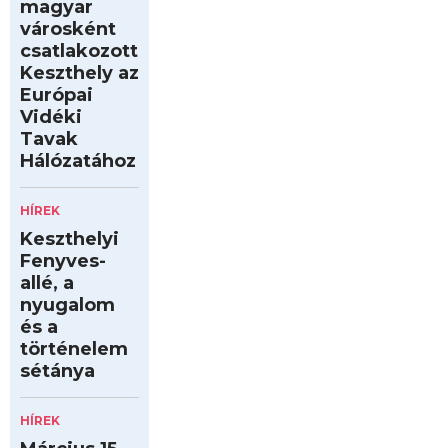
magyar
városként
csatlakozott
Keszthely az
Európai
Vidéki
Tavak
Hálózatához
HÍREK
Keszthelyi
Fenyves-
allé, a
nyugalom
és a
történelem
sétánya
HÍREK