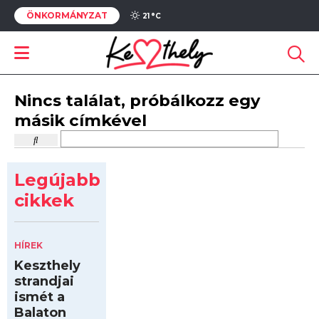
ÖNKORMÁNYZAT
21 °
C
Nincs találat, próbálkozz egy
másik címkével
Legújabb
cikkek
HÍREK
Keszthely
strandjai
ismét a
Balaton