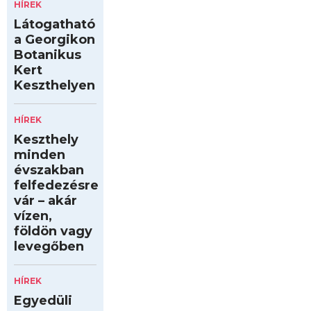
HÍREK
Látogatható
a Georgikon
Botanikus
Kert
Keszthelyen
HÍREK
Keszthely
minden
évszakban
felfedezésre
vár – akár
vízen,
földön vagy
levegőben
HÍREK
Egyedüli