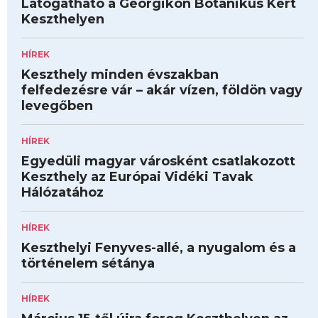
Látogatható a Georgikon Botanikus Kert
Keszthelyen
HÍREK
Keszthely minden évszakban
felfedezésre vár – akár vízen, földön vagy
levegőben
HÍREK
Egyedüli magyar városként csatlakozott
Keszthely az Európai Vidéki Tavak
Hálózatához
HÍREK
Keszthelyi Fenyves-allé, a nyugalom és a
történelem sétánya
HÍREK