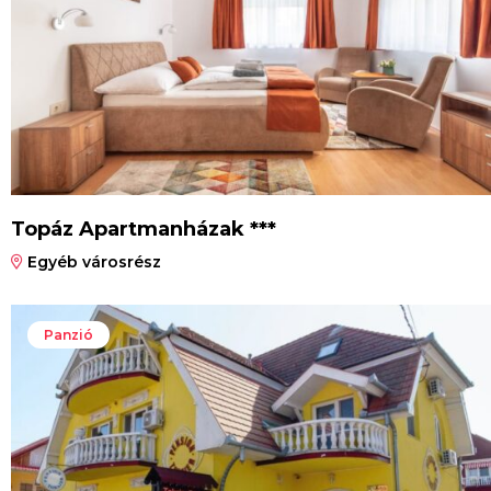
Topáz Apartmanházak ***
Egyéb városrész
Panzió