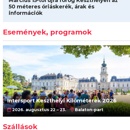
Március 15-től újra forog Keszthelyen az
50 méteres óriáskerék, árak és
információk
Események, programok
Intersport Keszthelyi Kilóméterek 2026
2026. augusztus 22 – 23.
Balaton-part
Szállások