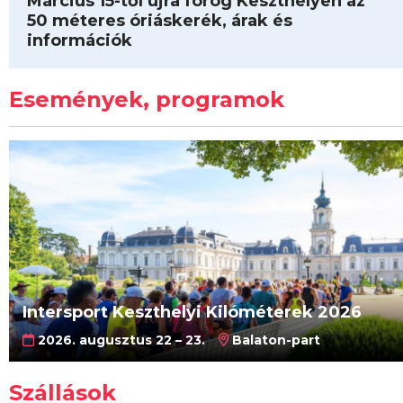
Március 15-től újra forog Keszthelyen az
50 méteres óriáskerék, árak és
információk
Események, programok
Intersport Keszthelyi Kilóméterek 2026
2026. augusztus 22 – 23.
Balaton-part
Szállások