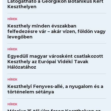
Látogatható a Georgikon Botanikus Kert
Keszthelyen
HÍREK
Keszthely minden évszakban
felfedezésre vár – akár vízen, földön vagy
levegőben
HÍREK
Egyedüli magyar városként csatlakozott
Keszthely az Európai Vidéki Tavak
Hálózatához
HÍREK
Keszthelyi Fenyves-allé, a nyugalom és a
történelem sétánya
HÍREK