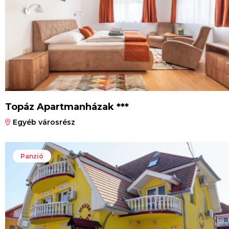
Topáz Apartmanházak ***
Egyéb városrész
Panzió