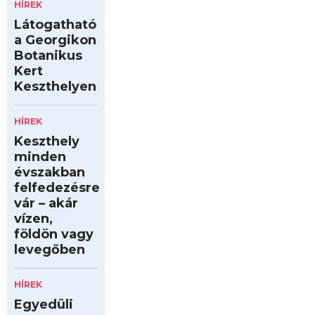
HÍREK
Látogatható
a Georgikon
Botanikus
Kert
Keszthelyen
HÍREK
Keszthely
minden
évszakban
felfedezésre
vár – akár
vízen,
földön vagy
levegőben
HÍREK
Egyedüli