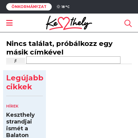
ÖNKORMÁNYZAT
18 °
C
Nincs találat, próbálkozz egy
másik címkével
Legújabb
cikkek
HÍREK
Keszthely
strandjai
ismét a
Balaton