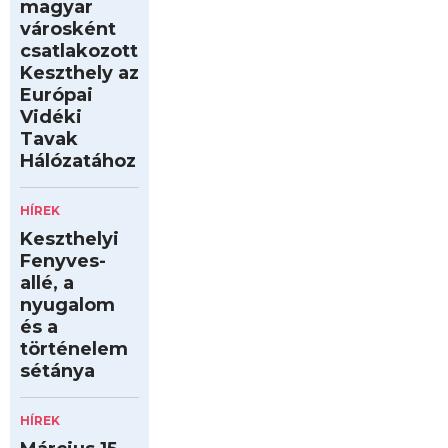
magyar
városként
csatlakozott
Keszthely az
Európai
Vidéki
Tavak
Hálózatához
HÍREK
Keszthelyi
Fenyves-
allé, a
nyugalom
és a
történelem
sétánya
HÍREK