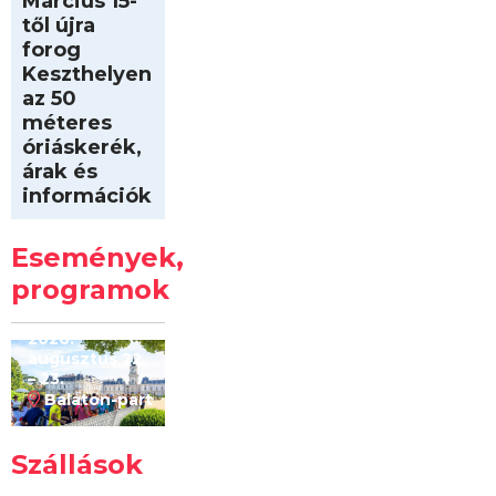
Március 15-
től újra
forog
Keszthelyen
az 50
méteres
óriáskerék,
árak és
információk
Intersport
Keszthelyi
Események,
Kilóméterek
2026
programok
2026.
augusztus 22
– 23.
Balaton-part
Szállások