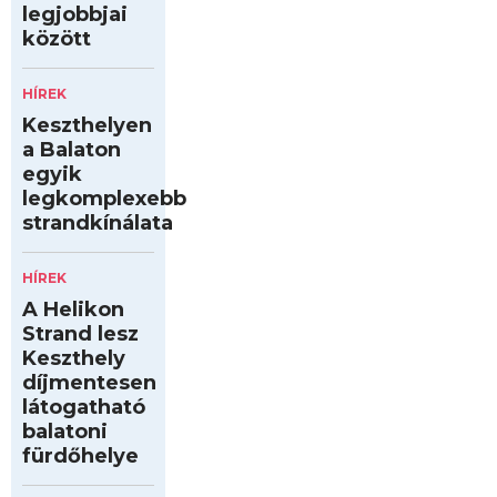
legjobbjai
között
HÍREK
Keszthelyen
a Balaton
egyik
legkomplexebb
strandkínálata
HÍREK
A Helikon
Strand lesz
Keszthely
díjmentesen
látogatható
balatoni
fürdőhelye