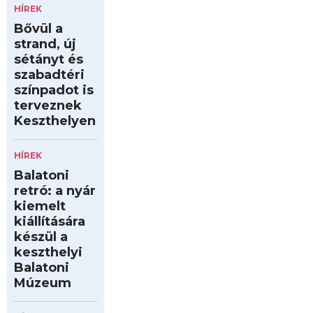
HÍREK
Bővül a
strand, új
sétányt és
szabadtéri
színpadot is
terveznek
Keszthelyen
HÍREK
Balatoni
retró: a nyár
kiemelt
kiállítására
készül a
keszthelyi
Balatoni
Múzeum