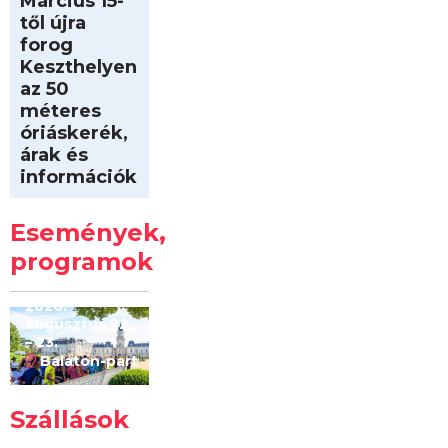
Március 15-
től újra
forog
Keszthelyen
az 50
méteres
óriáskerék,
árak és
információk
Intersport
Keszthelyi
Események,
Kilóméterek
2026
programok
2026.
augusztus 22
– 23.
Balaton-part
Szállások