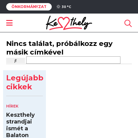
ÖNKORMÁNYZAT
30 °
C
Nincs találat, próbálkozz egy
másik címkével
Legújabb
cikkek
HÍREK
Keszthely
strandjai
ismét a
Balaton