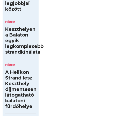
legjobbjai
között
HÍREK
Keszthelyen
a Balaton
egyik
legkomplexebb
strandkínálata
HÍREK
A Helikon
Strand lesz
Keszthely
díjmentesen
látogatható
balatoni
fürdőhelye