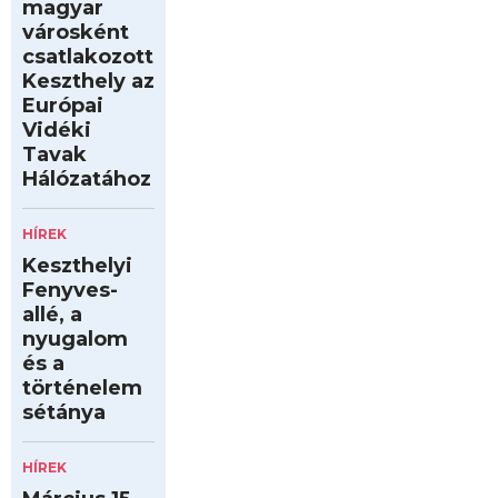
magyar
városként
csatlakozott
Keszthely az
Európai
Vidéki
Tavak
Hálózatához
HÍREK
Keszthelyi
Fenyves-
allé, a
nyugalom
és a
történelem
sétánya
HÍREK