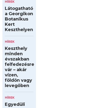
HÍREK
Látogatható
a Georgikon
Botanikus
Kert
Keszthelyen
HÍREK
Keszthely
minden
évszakban
felfedezésre
vár – akár
vízen,
földön vagy
levegőben
HÍREK
Egyedüli