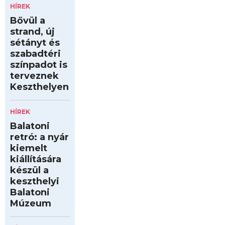
HÍREK
Bővül a
strand, új
sétányt és
szabadtéri
színpadot is
terveznek
Keszthelyen
HÍREK
Balatoni
retró: a nyár
kiemelt
kiállítására
készül a
keszthelyi
Balatoni
Múzeum