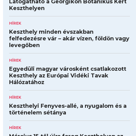
Látogatható a Georgikon Botanikus Kert
Keszthelyen
HÍREK
Keszthely minden évszakban
felfedezésre vár – akár vízen, földön vagy
levegőben
HÍREK
Egyedüli magyar városként csatlakozott
Keszthely az Európai Vidéki Tavak
Hálózatához
HÍREK
Keszthelyi Fenyves-allé, a nyugalom és a
történelem sétánya
HÍREK