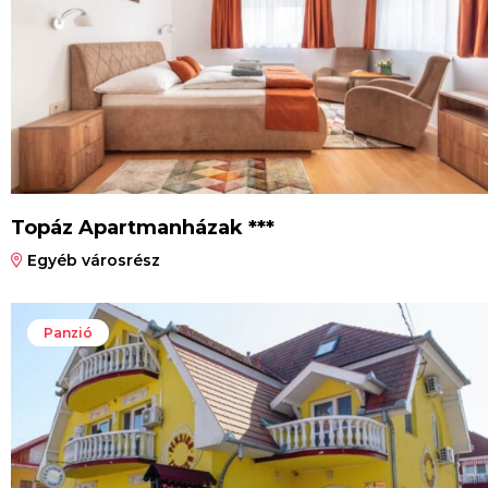
Topáz Apartmanházak ***
Egyéb városrész
Panzió