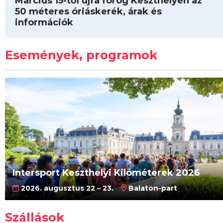
Március 15-től újra forog Keszthelyen az
50 méteres óriáskerék, árak és
információk
Események, programok
Intersport Keszthelyi Kilóméterek 2026
2026. augusztus 22 – 23.
Balaton-part
Szállások