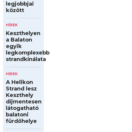
legjobbjai
között
HÍREK
Keszthelyen
a Balaton
egyik
legkomplexebb
strandkínálata
HÍREK
A Helikon
Strand lesz
Keszthely
díjmentesen
látogatható
balatoni
fürdőhelye