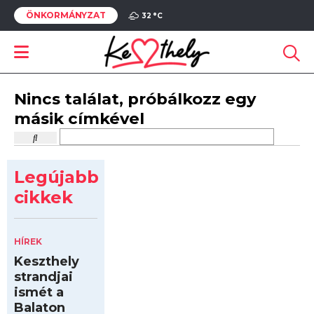
ÖNKORMÁNYZAT
32 °
C
Nincs találat, próbálkozz egy
másik címkével
Legújabb
cikkek
HÍREK
Keszthely
strandjai
ismét a
Balaton