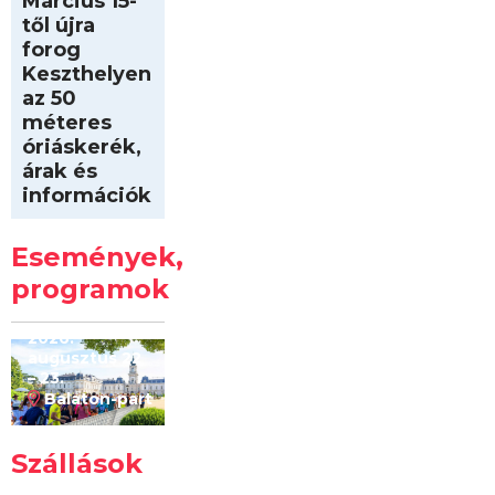
Március 15-
től újra
forog
Keszthelyen
az 50
méteres
óriáskerék,
árak és
információk
Intersport
Keszthelyi
Események,
Kilóméterek
2026
programok
2026.
augusztus 22
– 23.
Balaton-part
Szállások