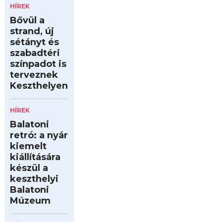
HÍREK
Bővül a
strand, új
sétányt és
szabadtéri
színpadot is
terveznek
Keszthelyen
HÍREK
Balatoni
retró: a nyár
kiemelt
kiállítására
készül a
keszthelyi
Balatoni
Múzeum