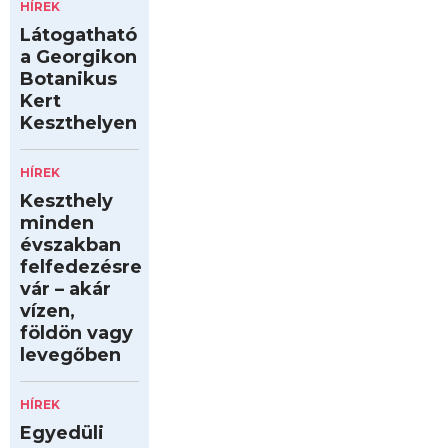
HÍREK
Látogatható
a Georgikon
Botanikus
Kert
Keszthelyen
HÍREK
Keszthely
minden
évszakban
felfedezésre
vár – akár
vízen,
földön vagy
levegőben
HÍREK
Egyedüli