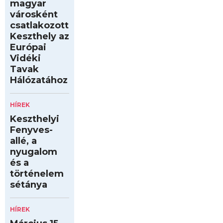
magyar
városként
csatlakozott
Keszthely az
Európai
Vidéki
Tavak
Hálózatához
HÍREK
Keszthelyi
Fenyves-
allé, a
nyugalom
és a
történelem
sétánya
HÍREK