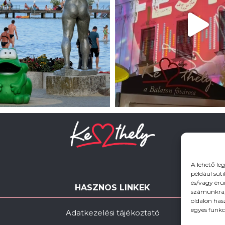
A lehető le
például süt
és/vagy érü
HASZNOS LINKEK
számunkra, 
oldalon has
egyes funkc
Adatkezelési tájékoztató