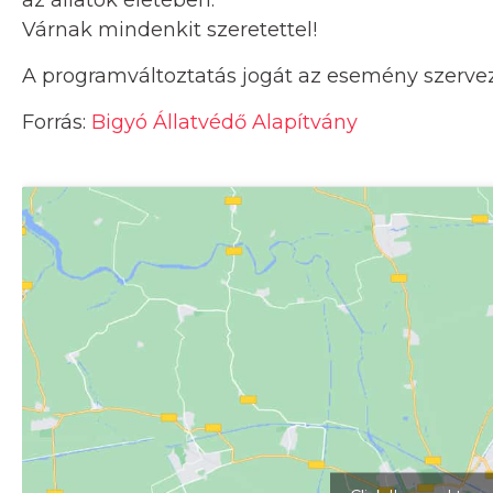
az állatok életében.”
Várnak mindenkit szeretettel!
A programváltoztatás jogát az esemény szervező
Forrás:
Bigyó Állatvédő Alapítvány
Kattints ide a tér