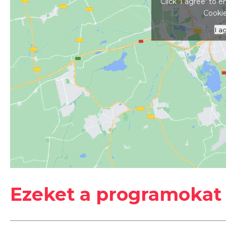
Click 'I agree' to
Cookie
I a
#
2026
#
Augusztus
#
Helikon park
#
Kutyabarát
#
nyár
Ezeket a programokat 