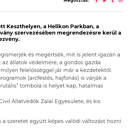
Megosztás:
tt Keszthelyen, a Helikon Parkban, a
pítvány szervezésében megrendezésre kerül a
dezvény.
gismerjék és megértsék, mit is jelent igazán a
met az állatok védelmére, a gondos gazda
 milyen felelősséggel jár már a kezdetektől.
gramok (arcfestés, hajfonás) is várják a
rutális” tombola is helyet kap, hatalmas
ivil Állatvédők Zalai Egyesülete, és kis
 a szeretet együtt képes valódi változást hozni