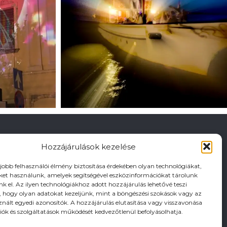
Hozzájárulások kezelése
gjobb felhasználói élmény biztosítása érdekében olyan technológiákat,
iket használunk, amelyek segítségével eszközinformációkat tárolunk
nk el. Az ilyen technológiákhoz adott hozzájárulás lehetővé teszi
hogy olyan adatokat kezeljünk, mint a böngészési szokások vagy az
znált egyedi azonosítók. A hozzájárulás elutasítása vagy visszavonása
iók és szolgáltatások működését kedvezőtlenül befolyásolhatja.