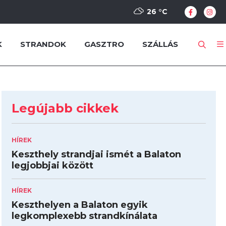
26 °
C
K
STRANDOK
GASZTRO
SZÁLLÁS
Legújabb cikkek
HÍREK
Keszthely strandjai ismét a Balaton
legjobbjai között
HÍREK
Keszthelyen a Balaton egyik
legkomplexebb strandkínálata