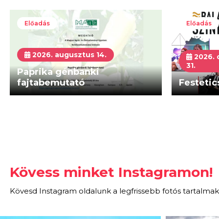
Előadás
Előadás
2026. augusztus 14.
2026. 
31.
Paprika génbanki
fajtabemutató
Festetic
Kövess minket Instagramon!
Kövesd Instagram oldalunk a legfrissebb fotós tartalmak