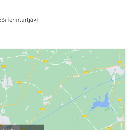
i fenntartják!
kép megjelenítéséhez