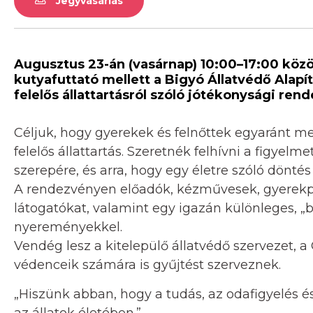
Jegyvásárlás
Augusztus 23-án (vasárnap) 10:00–17:00 közö
kutyafuttató mellett a Bigyó Állatvédő Ala
felelős állattartásról szóló jótékonysági ren
Céljuk, hogy gyerekek és felnőttek egyaránt me
felelős állattartás. Szeretnék felhívni a figyel
szerepére, és arra, hogy egy életre szóló döntés
A rendezvényen előadók, kézművesek, gyerekpro
látogatókat, valamint egy igazán különleges, „b
nyereményekkel.
Vendég lesz a kitelepülő állatvédő szervezet, a C
védenceik számára is gyűjtést szerveznek.
„Hiszünk abban, hogy a tudás, az odafigyelés és