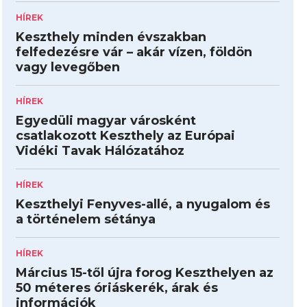
HÍREK
Keszthely minden évszakban
felfedezésre vár – akár vízen, földön
vagy levegőben
HÍREK
Egyedüli magyar városként
csatlakozott Keszthely az Európai
Vidéki Tavak Hálózatához
HÍREK
Keszthelyi Fenyves-allé, a nyugalom és
a történelem sétánya
HÍREK
Március 15-től újra forog Keszthelyen az
50 méteres óriáskerék, árak és
információk