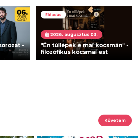
Előadás
2026. augusztus 03.
orozat -
"Én túllépek e mai kocsmán" -
filozófikus kocsmai est
Követem