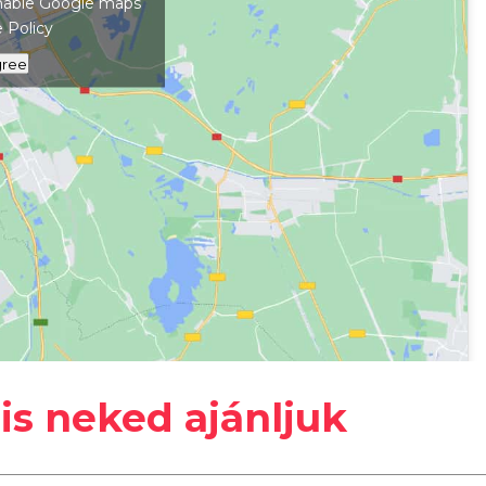
 enable Google maps
 Policy
gree
#
jótékonyság
#
Keszthely
is neked ajánljuk