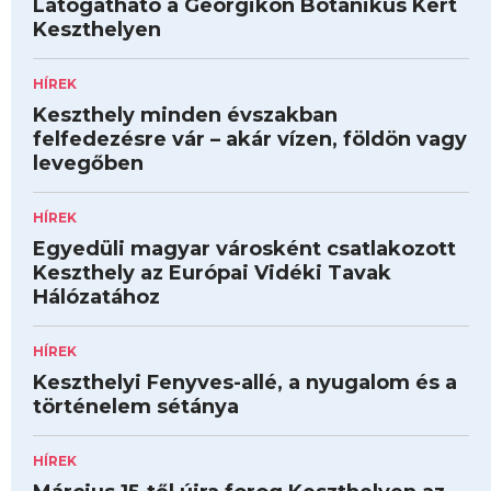
Látogatható a Georgikon Botanikus Kert
Keszthelyen
HÍREK
Keszthely minden évszakban
felfedezésre vár – akár vízen, földön vagy
levegőben
HÍREK
Egyedüli magyar városként csatlakozott
Keszthely az Európai Vidéki Tavak
Hálózatához
HÍREK
Keszthelyi Fenyves-allé, a nyugalom és a
történelem sétánya
HÍREK