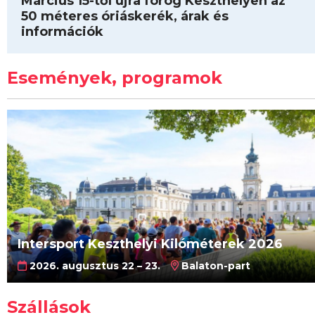
Március 15-től újra forog Keszthelyen az
50 méteres óriáskerék, árak és
információk
Események, programok
Intersport Keszthelyi Kilóméterek 2026
2026. augusztus 22 – 23.
Balaton-part
Szállások