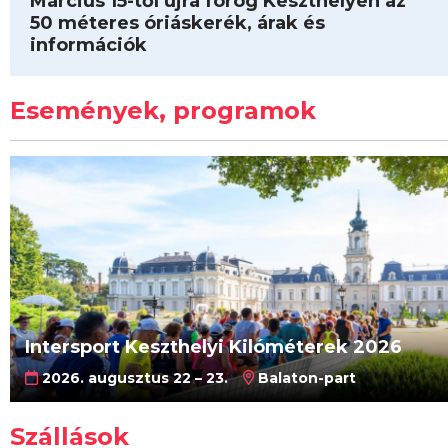
Március 15-től újra forog Keszthelyen az
50 méteres óriáskerék, árak és
információk
Események, programok
Intersport Keszthelyi Kilóméterek 2026
2026. augusztus 22 – 23.
Balaton-part
Szállások