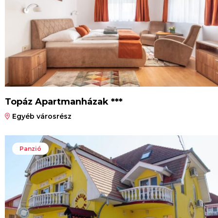
Topáz Apartmanházak ***
Egyéb városrész
Panzió