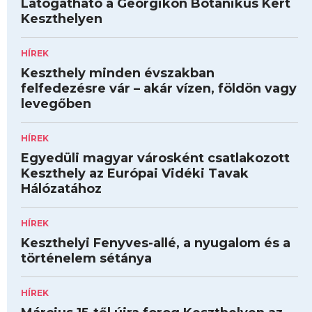
Látogatható a Georgikon Botanikus Kert
Keszthelyen
HÍREK
Keszthely minden évszakban
felfedezésre vár – akár vízen, földön vagy
levegőben
HÍREK
Egyedüli magyar városként csatlakozott
Keszthely az Európai Vidéki Tavak
Hálózatához
HÍREK
Keszthelyi Fenyves-allé, a nyugalom és a
történelem sétánya
HÍREK