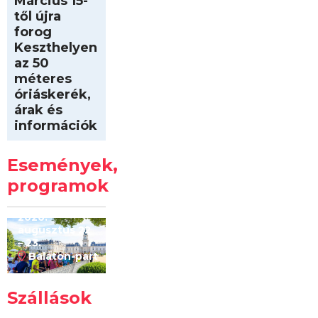
Március 15-
től újra
forog
Keszthelyen
az 50
méteres
óriáskerék,
árak és
információk
Intersport
Keszthelyi
Események,
Kilóméterek
2026
programok
2026.
augusztus 22
– 23.
Balaton-part
Szállások