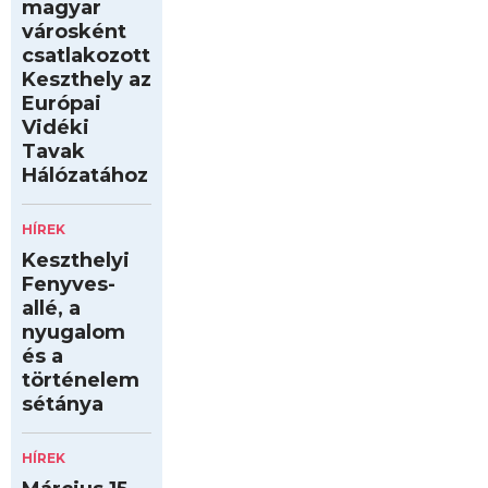
magyar
városként
csatlakozott
Keszthely az
Európai
Vidéki
Tavak
Hálózatához
HÍREK
Keszthelyi
Fenyves-
allé, a
nyugalom
és a
történelem
sétánya
HÍREK