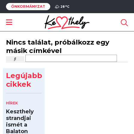
ÖNKORMÁNYZAT
28 °
C
Nincs találat, próbálkozz egy
másik címkével
Legújabb
cikkek
HÍREK
Keszthely
strandjai
ismét a
Balaton