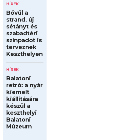
HÍREK
Bővül a
strand, új
sétányt és
szabadtéri
színpadot is
terveznek
Keszthelyen
HÍREK
Balatoni
retró: a nyár
kiemelt
kiállítására
készül a
keszthelyi
Balatoni
Múzeum