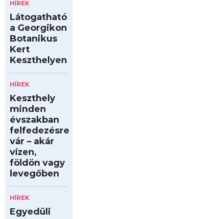
HÍREK
Látogatható
a Georgikon
Botanikus
Kert
Keszthelyen
HÍREK
Keszthely
minden
évszakban
felfedezésre
vár – akár
vízen,
földön vagy
levegőben
HÍREK
Egyedüli