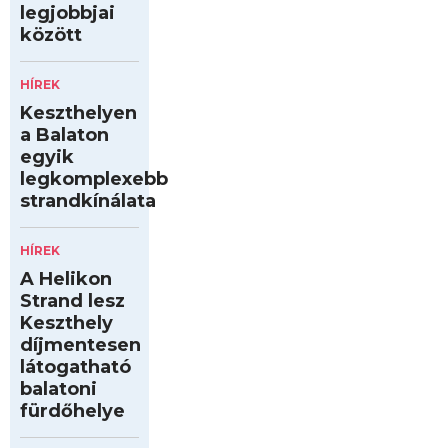
legjobbjai
között
HÍREK
Keszthelyen
a Balaton
egyik
legkomplexebb
strandkínálata
HÍREK
A Helikon
Strand lesz
Keszthely
díjmentesen
látogatható
balatoni
fürdőhelye