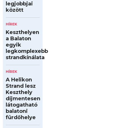
legjobbjai
között
HÍREK
Keszthelyen
a Balaton
egyik
legkomplexebb
strandkínálata
HÍREK
A Helikon
Strand lesz
Keszthely
díjmentesen
látogatható
balatoni
fürdőhelye