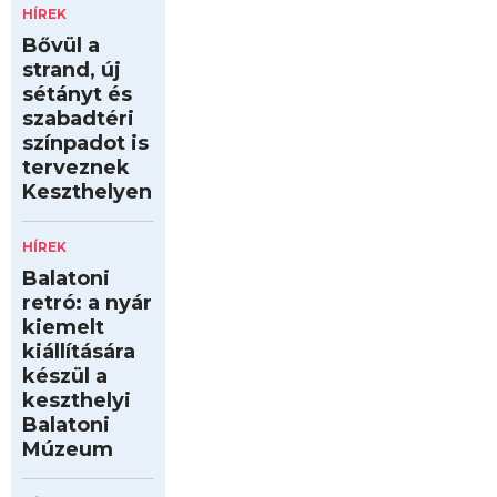
HÍREK
Bővül a
strand, új
sétányt és
szabadtéri
színpadot is
terveznek
Keszthelyen
HÍREK
Balatoni
retró: a nyár
kiemelt
kiállítására
készül a
keszthelyi
Balatoni
Múzeum