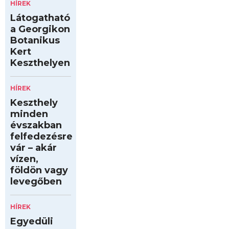
HÍREK
Látogatható
a Georgikon
Botanikus
Kert
Keszthelyen
HÍREK
Keszthely
minden
évszakban
felfedezésre
vár – akár
vízen,
földön vagy
levegőben
HÍREK
Egyedüli