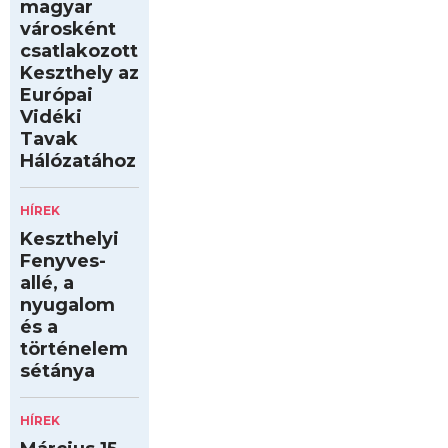
magyar
városként
csatlakozott
Keszthely az
Európai
Vidéki
Tavak
Hálózatához
HÍREK
Keszthelyi
Fenyves-
allé, a
nyugalom
és a
történelem
sétánya
HÍREK