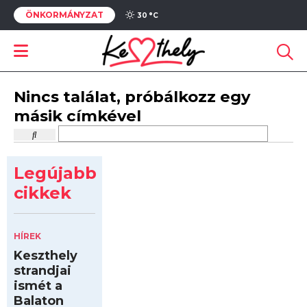
ÖNKORMÁNYZAT
30 °
C
Nincs találat, próbálkozz egy
másik címkével
Legújabb
cikkek
HÍREK
Keszthely
strandjai
ismét a
Balaton