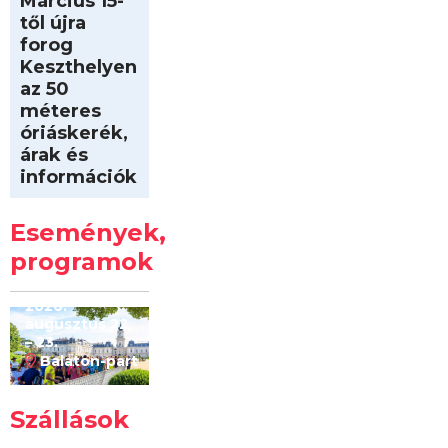
Március 15-
től újra
forog
Keszthelyen
az 50
méteres
óriáskerék,
árak és
információk
Intersport
Keszthelyi
Események,
Kilóméterek
2026
programok
2026.
augusztus 22
– 23.
Balaton-part
Szállások