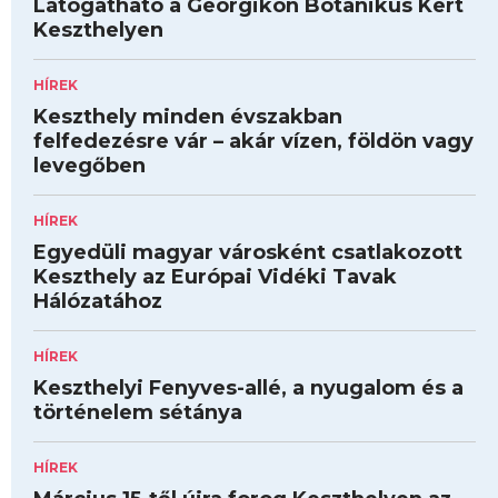
Látogatható a Georgikon Botanikus Kert
Keszthelyen
HÍREK
Keszthely minden évszakban
felfedezésre vár – akár vízen, földön vagy
levegőben
HÍREK
Egyedüli magyar városként csatlakozott
Keszthely az Európai Vidéki Tavak
Hálózatához
HÍREK
Keszthelyi Fenyves-allé, a nyugalom és a
történelem sétánya
HÍREK