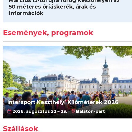
Március 15-től újra forog Keszthelyen az
50 méteres óriáskerék, árak és
információk
Események, programok
Intersport Keszthelyi Kilóméterek 2026
2026. augusztus 22 – 23.
Balaton-part
Szállások