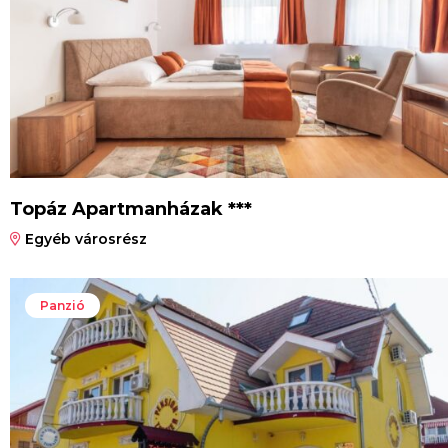
Topáz Apartmanházak ***
Egyéb városrész
Panzió