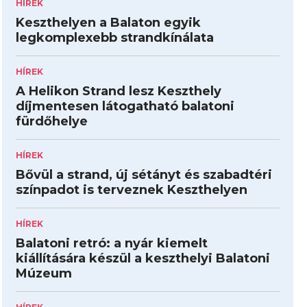
HÍREK
Keszthelyen a Balaton egyik
legkomplexebb strandkínálata
HÍREK
A Helikon Strand lesz Keszthely
díjmentesen látogatható balatoni
fürdőhelye
HÍREK
Bővül a strand, új sétányt és szabadtéri
színpadot is terveznek Keszthelyen
HÍREK
Balatoni retró: a nyár kiemelt
kiállítására készül a keszthelyi Balatoni
Múzeum