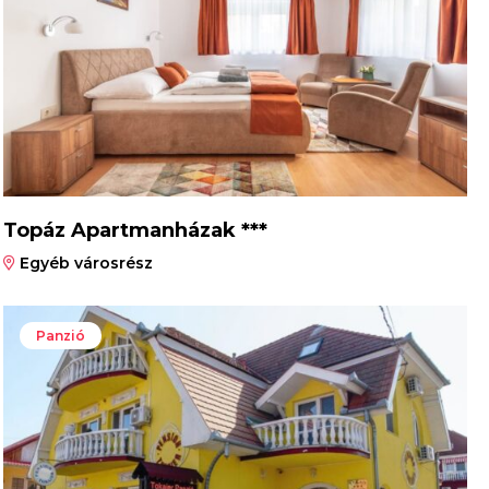
Topáz Apartmanházak ***
Egyéb városrész
Panzió