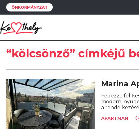
ÖNKORMÁNYZAT
“kölcsönző” címkéjű b
Marina A
Fedezze fel Ke
modern, nyugod
a rendelkezésér
APARTMAN