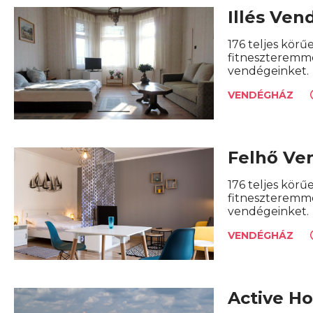
Illés Ve
176 teljes körű
fitneszteremme
vendégeinket.
VENDÉGHÁZ
Felhő Ve
176 teljes körű
fitneszteremme
vendégeinket.
VENDÉGHÁZ
Active H