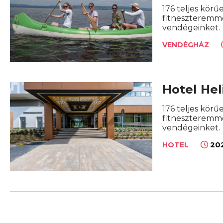
176 teljes körű
fitneszteremme
vendégeinket.
VENDÉGHÁZ
Hotel Hel
176 teljes körű
fitneszteremme
vendégeinket.
202
HOTEL