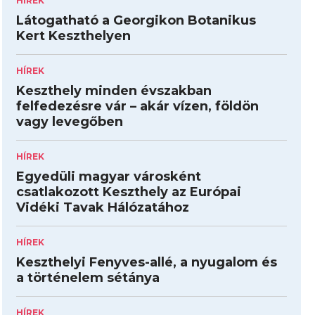
HÍREK
Látogatható a Georgikon Botanikus
Kert Keszthelyen
HÍREK
Keszthely minden évszakban
felfedezésre vár – akár vízen, földön
vagy levegőben
HÍREK
Egyedüli magyar városként
csatlakozott Keszthely az Európai
Vidéki Tavak Hálózatához
HÍREK
Keszthelyi Fenyves-allé, a nyugalom és
a történelem sétánya
HÍREK