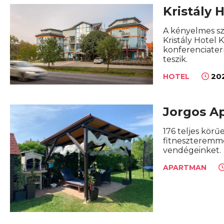
Kristály 
A kényelmes szo
Kristály Hotel 
konferenciater
teszik.
202
HOTEL
Jorgos A
176 teljes körű
fitneszteremme
vendégeinket.
APARTMAN