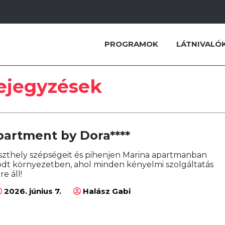
PROGRAMOK
LÁTNIVALÓ
ejegyzések
partment by Dora****
szthely szépségeit és pihenjen Marina apartmanban
t környezetben, ahol minden kényelmi szolgáltatás
e áll!
2026. június 7.
Halász Gabi