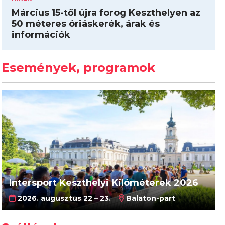
Március 15-től újra forog Keszthelyen az
50 méteres óriáskerék, árak és
információk
Események, programok
Intersport Keszthelyi Kilóméterek 2026
2026. augusztus 22 – 23.
Balaton-part