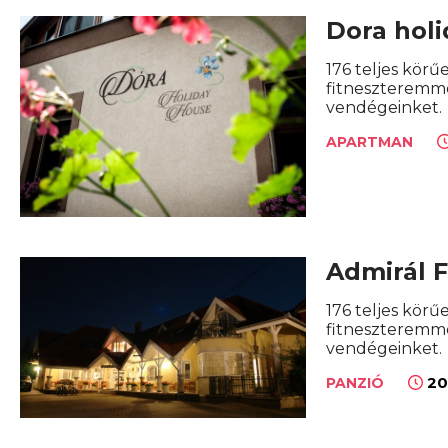
Dora holi
176 teljes körű
fitneszteremme
vendégeinket.
APARTMAN
Admirál F
176 teljes körű
fitneszteremme
vendégeinket.
20
PANZIÓ