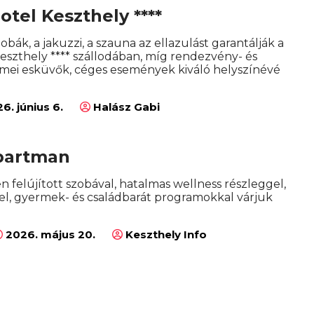
Hotel Keszthely ****
bák, a jakuzzi, a szauna az ellazulást garantálják a
Keszthely **** szállodában, míg rendezvény- és
mei esküvők, céges események kiváló helyszínévé
6. június 6.
Halász Gabi
partman
en felújított szobával, hatalmas wellness részleggel,
l, gyermek- és családbarát programokkal várjuk
2026. május 20.
Keszthely Info