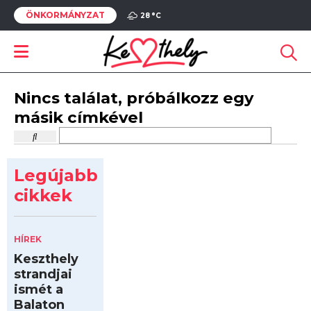
ÖNKORMÁNYZAT
28 °
C
Nincs találat, próbálkozz egy
másik címkével
Legújabb
cikkek
HÍREK
Keszthely
strandjai
ismét a
Balaton