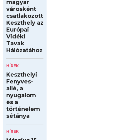
magyar
városként
csatlakozott
Keszthely az
Európai
Vidéki
Tavak
Hálózatához
HÍREK
Keszthelyi
Fenyves-
allé, a
nyugalom
és a
történelem
sétánya
HÍREK