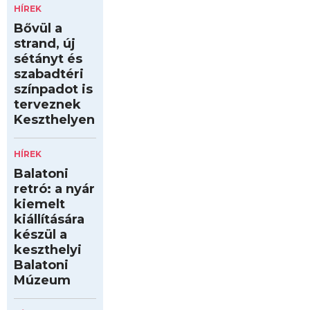
HÍREK
Bővül a
strand, új
sétányt és
szabadtéri
színpadot is
terveznek
Keszthelyen
HÍREK
Balatoni
retró: a nyár
kiemelt
kiállítására
készül a
keszthelyi
Balatoni
Múzeum