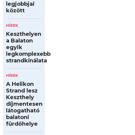
legjobbjai
között
HÍREK
Keszthelyen
a Balaton
egyik
legkomplexebb
strandkínálata
HÍREK
A Helikon
Strand lesz
Keszthely
díjmentesen
látogatható
balatoni
fürdőhelye