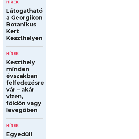
HÍREK
Látogatható
a Georgikon
Botanikus
Kert
Keszthelyen
HÍREK
Keszthely
minden
évszakban
felfedezésre
vár – akár
vízen,
földön vagy
levegőben
HÍREK
Egyedüli