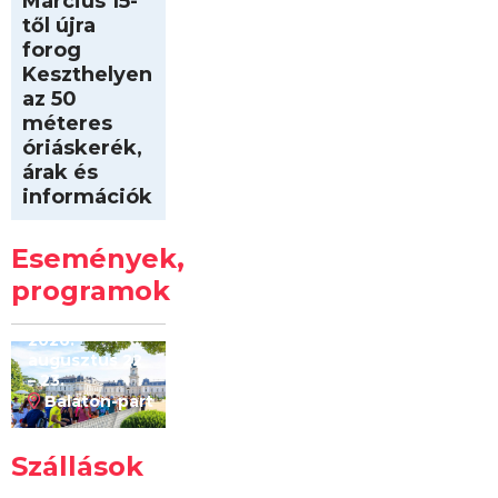
Március 15-
től újra
forog
Keszthelyen
az 50
méteres
óriáskerék,
árak és
információk
Intersport
Keszthelyi
Események,
Kilóméterek
2026
programok
2026.
augusztus 22
– 23.
Balaton-part
Szállások