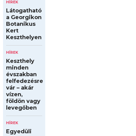
HÍREK
Látogatható
a Georgikon
Botanikus
Kert
Keszthelyen
HÍREK
Keszthely
minden
évszakban
felfedezésre
vár – akár
vízen,
földön vagy
levegőben
HÍREK
Egyedüli