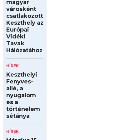
magyar
városként
csatlakozott
Keszthely az
Európai
Vidéki
Tavak
Hálózatához
HÍREK
Keszthelyi
Fenyves-
allé, a
nyugalom
és a
történelem
sétánya
HÍREK