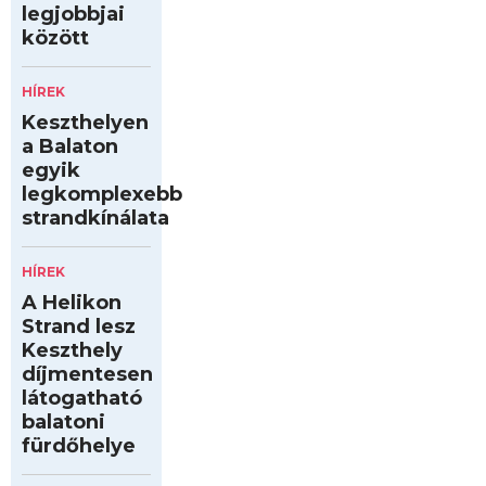
legjobbjai
között
HÍREK
Keszthelyen
a Balaton
egyik
legkomplexebb
strandkínálata
HÍREK
A Helikon
Strand lesz
Keszthely
díjmentesen
látogatható
balatoni
fürdőhelye