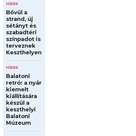
HÍREK
Bővül a
strand, új
sétányt és
szabadtéri
színpadot is
terveznek
Keszthelyen
HÍREK
Balatoni
retró: a nyár
kiemelt
kiállítására
készül a
keszthelyi
Balatoni
Múzeum