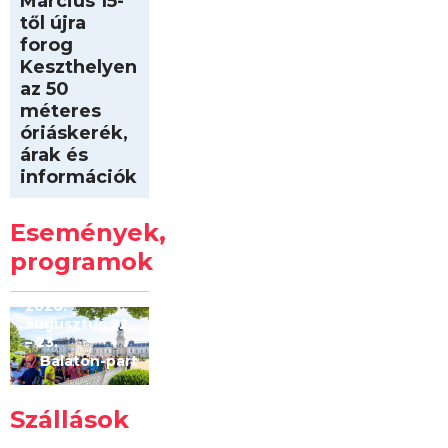
Március 15-
től újra
forog
Keszthelyen
az 50
méteres
óriáskerék,
árak és
információk
Intersport
Keszthelyi
Események,
Kilóméterek
2026
programok
2026.
augusztus 22
– 23.
Balaton-part
Szállások