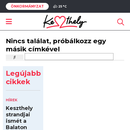
ÖNKORMÁNYZAT
25 °
C
Nincs találat, próbálkozz egy
másik címkével
Legújabb
cikkek
HÍREK
Keszthely
strandjai
ismét a
Balaton