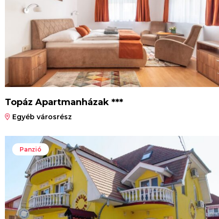
Topáz Apartmanházak ***
Egyéb városrész
Panzió