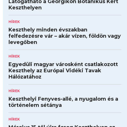
Látogatható a Georgikon Botanikus Kert
Keszthelyen
HÍREK
Keszthely minden évszakban
felfedezésre vár – akár vízen, földön vagy
levegőben
HÍREK
Egyedüli magyar városként csatlakozott
Keszthely az Európai Vidéki Tavak
Hálózatához
HÍREK
Keszthelyi Fenyves-allé, a nyugalom és a
történelem sétánya
HÍREK