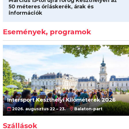
Március 15-től újra forog Keszthelyen az
50 méteres óriáskerék, árak és
információk
Események, programok
Intersport Keszthelyi Kilóméterek 2026
2026. augusztus 22 – 23.
Balaton-part
Szállások