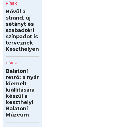
HÍREK
Bővül a
strand, új
sétányt és
szabadtéri
színpadot is
terveznek
Keszthelyen
HÍREK
Balatoni
retró: a nyár
kiemelt
kiállítására
készül a
keszthelyi
Balatoni
Múzeum