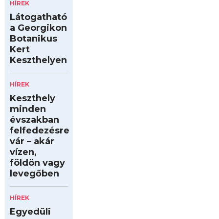
HÍREK
Látogatható
a Georgikon
Botanikus
Kert
Keszthelyen
HÍREK
Keszthely
minden
évszakban
felfedezésre
vár – akár
vízen,
földön vagy
levegőben
HÍREK
Egyedüli