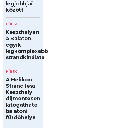
legjobbjai
között
HÍREK
Keszthelyen
a Balaton
egyik
legkomplexebb
strandkínálata
HÍREK
A Helikon
Strand lesz
Keszthely
díjmentesen
látogatható
balatoni
fürdőhelye