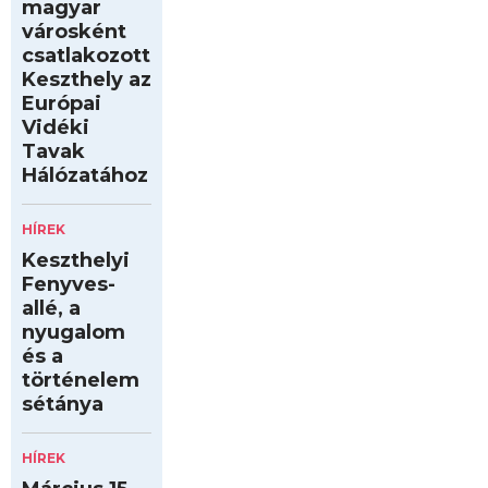
magyar
városként
csatlakozott
Keszthely az
Európai
Vidéki
Tavak
Hálózatához
HÍREK
Keszthelyi
Fenyves-
allé, a
nyugalom
és a
történelem
sétánya
HÍREK