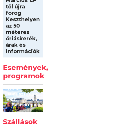
Március 15-
től újra
forog
Keszthelyen
az 50
méteres
óriáskerék,
árak és
információk
Intersport
Keszthelyi
Események,
Kilóméterek
2026
programok
2026.
augusztus 22
– 23.
Balaton-part
Szállások