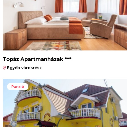
Topáz Apartmanházak ***
Egyéb városrész
Panzió