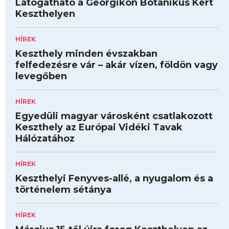
Látogatható a Georgikon Botanikus Kert
Keszthelyen
HÍREK
Keszthely minden évszakban
felfedezésre vár – akár vízen, földön vagy
levegőben
HÍREK
Egyedüli magyar városként csatlakozott
Keszthely az Európai Vidéki Tavak
Hálózatához
HÍREK
Keszthelyi Fenyves-allé, a nyugalom és a
történelem sétánya
HÍREK