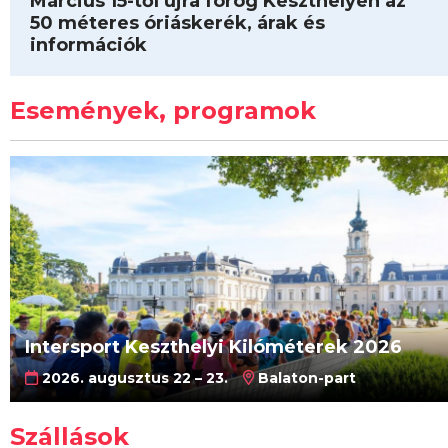
Március 15-től újra forog Keszthelyen az
50 méteres óriáskerék, árak és
információk
Események, programok
Intersport Keszthelyi Kilóméterek 2026
2026. augusztus 22 – 23.
Balaton-part
Szállások