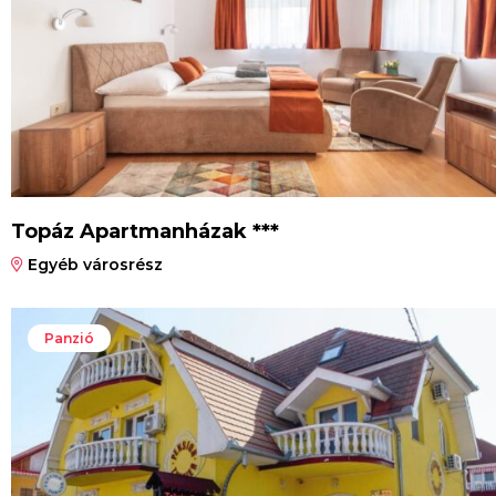
Topáz Apartmanházak ***
Egyéb városrész
Panzió