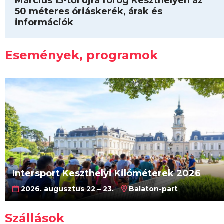
Március 15-től újra forog Keszthelyen az
50 méteres óriáskerék, árak és
információk
Események, programok
Intersport Keszthelyi Kilóméterek 2026
2026. augusztus 22 – 23.
Balaton-part
Szállások