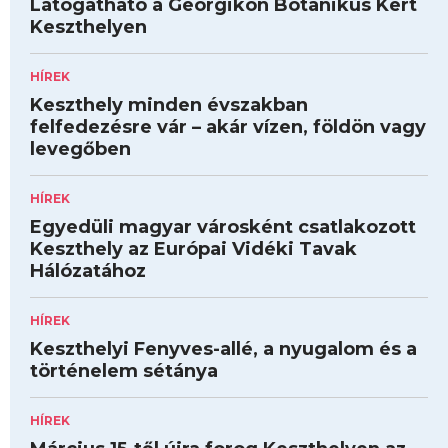
Látogatható a Georgikon Botanikus Kert
Keszthelyen
HÍREK
Keszthely minden évszakban
felfedezésre vár – akár vízen, földön vagy
levegőben
HÍREK
Egyedüli magyar városként csatlakozott
Keszthely az Európai Vidéki Tavak
Hálózatához
HÍREK
Keszthelyi Fenyves-allé, a nyugalom és a
történelem sétánya
HÍREK