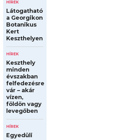
HÍREK
Látogatható
a Georgikon
Botanikus
Kert
Keszthelyen
HÍREK
Keszthely
minden
évszakban
felfedezésre
vár – akár
vízen,
földön vagy
levegőben
HÍREK
Egyedüli