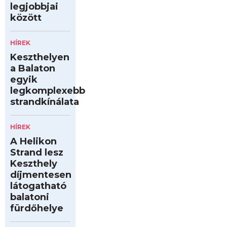
legjobbjai
között
HÍREK
Keszthelyen
a Balaton
egyik
legkomplexebb
strandkínálata
HÍREK
A Helikon
Strand lesz
Keszthely
díjmentesen
látogatható
balatoni
fürdőhelye