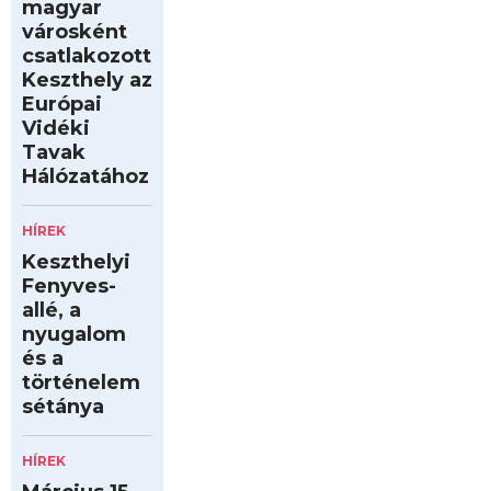
magyar
városként
csatlakozott
Keszthely az
Európai
Vidéki
Tavak
Hálózatához
HÍREK
Keszthelyi
Fenyves-
allé, a
nyugalom
és a
történelem
sétánya
HÍREK