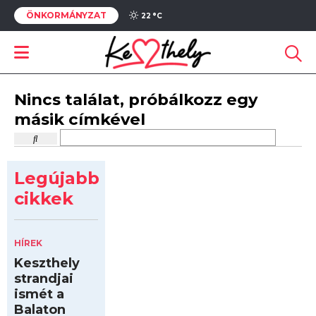
ÖNKORMÁNYZAT
22 °
C
Nincs találat, próbálkozz egy
másik címkével
Legújabb
cikkek
HÍREK
Keszthely
strandjai
ismét a
Balaton