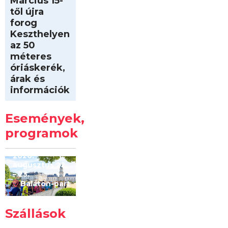
Március 15-
től újra
forog
Keszthelyen
az 50
méteres
óriáskerék,
árak és
információk
Intersport
Keszthelyi
Események,
Kilóméterek
2026
programok
2026.
augusztus 22
– 23.
Balaton-part
Szállások