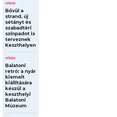
HÍREK
Bővül a
strand, új
sétányt és
szabadtéri
színpadot is
terveznek
Keszthelyen
HÍREK
Balatoni
retró: a nyár
kiemelt
kiállítására
készül a
keszthelyi
Balatoni
Múzeum