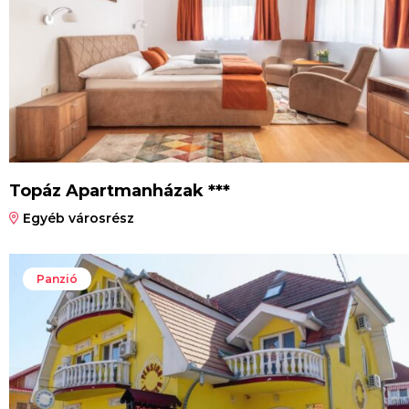
Topáz Apartmanházak ***
Egyéb városrész
Panzió