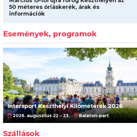
Március 15-től újra forog Keszthelyen az
50 méteres óriáskerék, árak és
információk
Események, programok
Intersport Keszthelyi Kilóméterek 2026
2026. augusztus 22 – 23.
Balaton-part
Szállások