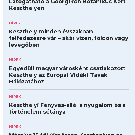
Látogatható a Georgikon Botanikus Kert
Keszthelyen
HÍREK
Keszthely minden évszakban
felfedezésre vár – akár vízen, földön vagy
levegőben
HÍREK
Egyedüli magyar városként csatlakozott
Keszthely az Európai Vidéki Tavak
Hálózatához
HÍREK
Keszthelyi Fenyves-allé, a nyugalom és a
történelem sétánya
HÍREK