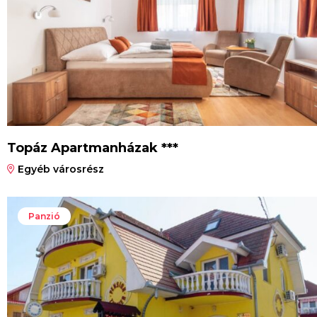
Topáz Apartmanházak ***
Egyéb városrész
Panzió