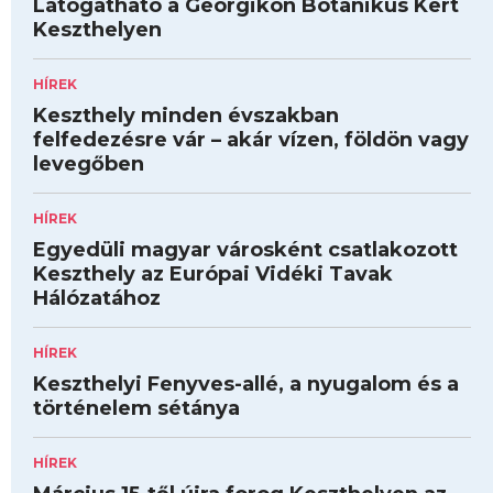
Látogatható a Georgikon Botanikus Kert
Keszthelyen
HÍREK
Keszthely minden évszakban
felfedezésre vár – akár vízen, földön vagy
levegőben
HÍREK
Egyedüli magyar városként csatlakozott
Keszthely az Európai Vidéki Tavak
Hálózatához
HÍREK
Keszthelyi Fenyves-allé, a nyugalom és a
történelem sétánya
HÍREK