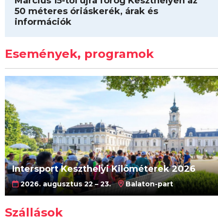
Március 15-től újra forog Keszthelyen az
50 méteres óriáskerék, árak és
információk
Események, programok
Intersport Keszthelyi Kilóméterek 2026
2026. augusztus 22 – 23.
Balaton-part
Szállások