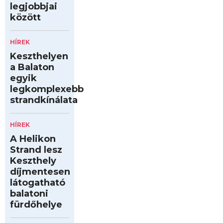
legjobbjai
között
HÍREK
Keszthelyen
a Balaton
egyik
legkomplexebb
strandkínálata
HÍREK
A Helikon
Strand lesz
Keszthely
díjmentesen
látogatható
balatoni
fürdőhelye