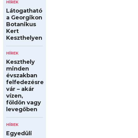
HÍREK
Látogatható
a Georgikon
Botanikus
Kert
Keszthelyen
HÍREK
Keszthely
minden
évszakban
felfedezésre
vár – akár
vízen,
földön vagy
levegőben
HÍREK
Egyedüli