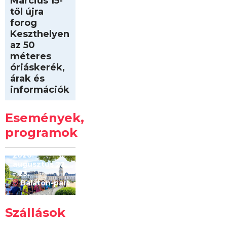
Március 15-
től újra
forog
Keszthelyen
az 50
méteres
óriáskerék,
árak és
információk
Intersport
Keszthelyi
Események,
Kilóméterek
2026
programok
2026.
augusztus 22
– 23.
Balaton-part
Szállások