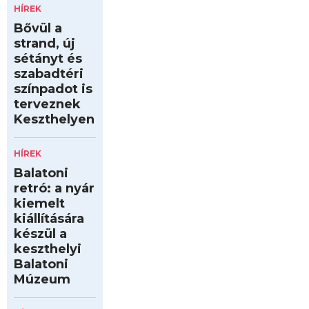
HÍREK
Bővül a
strand, új
sétányt és
szabadtéri
színpadot is
terveznek
Keszthelyen
HÍREK
Balatoni
retró: a nyár
kiemelt
kiállítására
készül a
keszthelyi
Balatoni
Múzeum