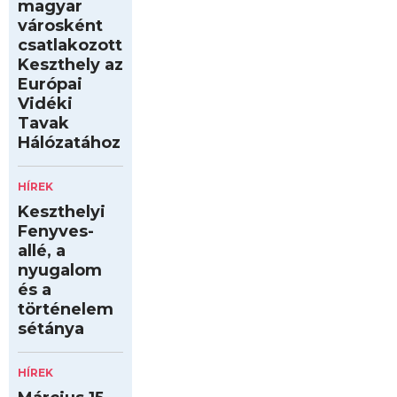
magyar
városként
csatlakozott
Keszthely az
Európai
Vidéki
Tavak
Hálózatához
HÍREK
Keszthelyi
Fenyves-
allé, a
nyugalom
és a
történelem
sétánya
HÍREK