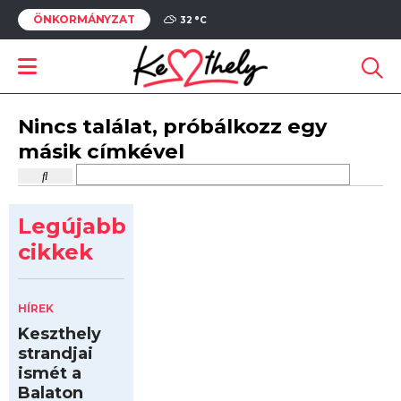
ÖNKORMÁNYZAT
32 °
C
Nincs találat, próbálkozz egy
másik címkével
Legújabb
cikkek
HÍREK
Keszthely
strandjai
ismét a
Balaton