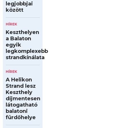
legjobbjai
között
HÍREK
Keszthelyen
a Balaton
egyik
legkomplexebb
strandkínálata
HÍREK
A Helikon
Strand lesz
Keszthely
díjmentesen
látogatható
balatoni
fürdőhelye