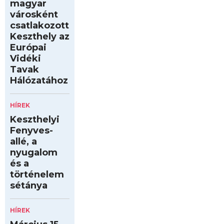
magyar
városként
csatlakozott
Keszthely az
Európai
Vidéki
Tavak
Hálózatához
HÍREK
Keszthelyi
Fenyves-
allé, a
nyugalom
és a
történelem
sétánya
HÍREK