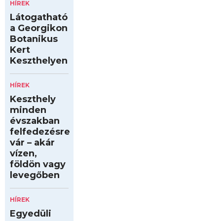
HÍREK
Látogatható
a Georgikon
Botanikus
Kert
Keszthelyen
HÍREK
Keszthely
minden
évszakban
felfedezésre
vár – akár
vízen,
földön vagy
levegőben
HÍREK
Egyedüli