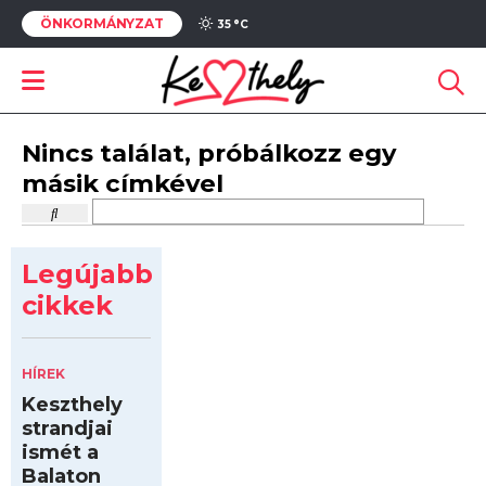
ÖNKORMÁNYZAT
35 °
C
Nincs találat, próbálkozz egy
másik címkével
Legújabb
cikkek
HÍREK
Keszthely
strandjai
ismét a
Balaton