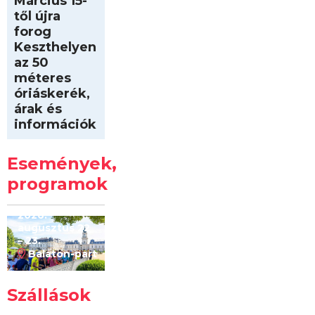
Március 15-
től újra
forog
Keszthelyen
az 50
méteres
óriáskerék,
árak és
információk
Intersport
Keszthelyi
Események,
Kilóméterek
2026
programok
2026.
augusztus 22
– 23.
Balaton-part
Szállások