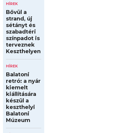
HÍREK
Bővül a
strand, új
sétányt és
szabadtéri
színpadot is
terveznek
Keszthelyen
HÍREK
Balatoni
retró: a nyár
kiemelt
kiállítására
készül a
keszthelyi
Balatoni
Múzeum