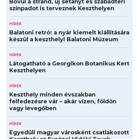
Bővül a strand, új sétányt és szabadtéri
színpadot is terveznek Keszthelyen
HÍREK
Balatoni retró: a nyár kiemelt kiállítására
készül a keszthelyi Balatoni Múzeum
HÍREK
Látogatható a Georgikon Botanikus Kert
Keszthelyen
HÍREK
Keszthely minden évszakban
felfedezésre vár – akár vízen, földön
vagy levegőben
HÍREK
Egyedüli magyar városként csatlakozott