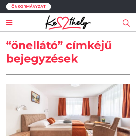
ÖNKORMÁNYZAT
“önellátó” címkéjű
bejegyzések