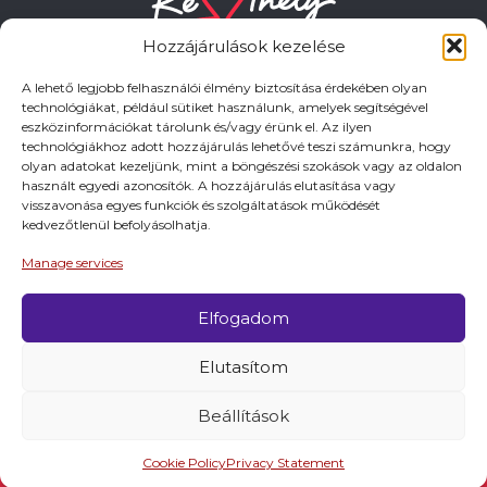
Hozzájárulások kezelése
A lehető legjobb felhasználói élmény biztosítása érdekében olyan
technológiákat, például sütiket használunk, amelyek segítségével
eszközinformációkat tárolunk és/vagy érünk el. Az ilyen
HASZNOS LINKEK
technológiákhoz adott hozzájárulás lehetővé teszi számunkra, hogy
olyan adatokat kezeljünk, mint a böngészési szokások vagy az oldalon
használt egyedi azonosítók. A hozzájárulás elutasítása vagy
Adatkezelési tájékoztató
visszavonása egyes funkciók és szolgáltatások működését
kedvezőtlenül befolyásolhatja.
Impresszum
Manage services
Elfogadom
© 2026 Minden jog fentartva.
Elutasítom
A keszthely.hu KIADÓJA KESZTHELY VÁROS
ÖNKORMÁNYZATA
Beállítások
Cookie Policy
Privacy Statement
Látnivalók
Programok
Szállások