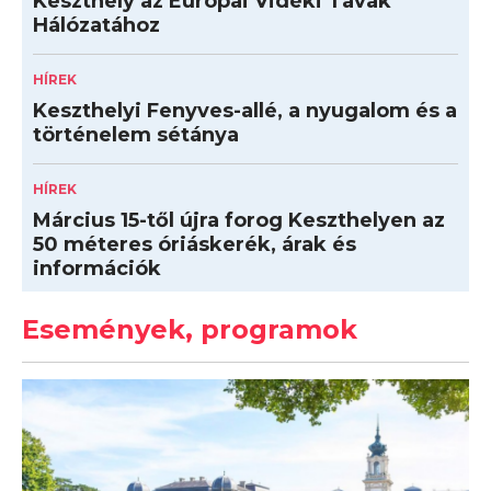
Keszthely az Európai Vidéki Tavak
Hálózatához
HÍREK
Keszthelyi Fenyves-allé, a nyugalom és a
történelem sétánya
HÍREK
Március 15-től újra forog Keszthelyen az
50 méteres óriáskerék, árak és
információk
Események, programok