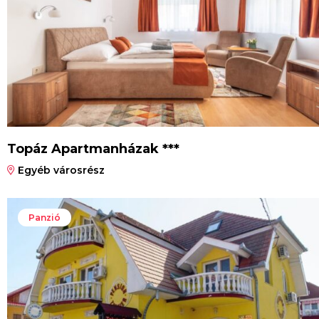
Topáz Apartmanházak ***
Egyéb városrész
Panzió