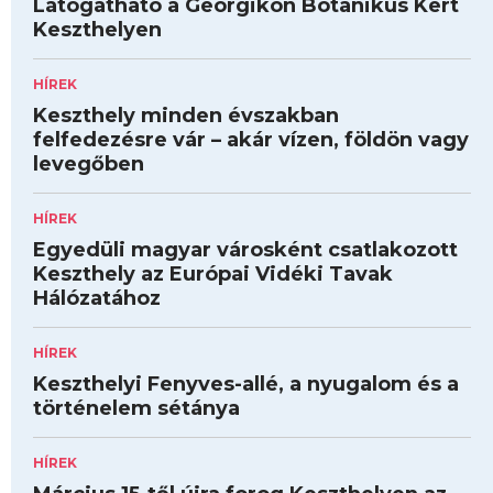
Látogatható a Georgikon Botanikus Kert
Keszthelyen
HÍREK
Keszthely minden évszakban
felfedezésre vár – akár vízen, földön vagy
levegőben
HÍREK
Egyedüli magyar városként csatlakozott
Keszthely az Európai Vidéki Tavak
Hálózatához
HÍREK
Keszthelyi Fenyves-allé, a nyugalom és a
történelem sétánya
HÍREK