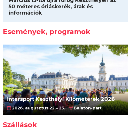
Március 15-től újra forog Keszthelyen az
50 méteres óriáskerék, árak és
információk
Események, programok
Intersport Keszthelyi Kilóméterek 2026
2026. augusztus 22 – 23.
Balaton-part
Szállások